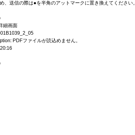
ため、送信の際は●を半角のアットマークに置き換えてください
＝
詳細画面
1039_2_05
ception: PDFファイルが読込めません。
0:16
＝