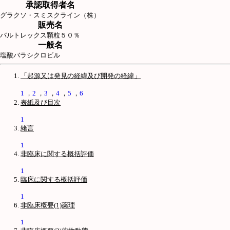
承認取得者名
グラクソ・スミスクライン（株）
販売名
バルトレックス顆粒５０％
一般名
塩酸バラシクロビル
「起源又は発見の経緯及び開発の経緯」
1
，
2
，
3
，
4
，
5
，
6
表紙及び目次
1
緒言
1
非臨床に関する概括評価
1
臨床に関する概括評価
1
非臨床概要(1)薬理
1