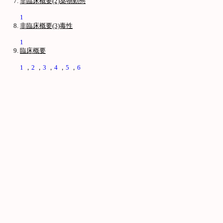
非臨床概要(2)薬物動態
1
非臨床概要(3)毒性
1
臨床概要
1
，
2
，
3
，
4
，
5
，
6