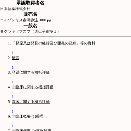
承認取得者名
日本新薬株式会社
販売名
エルゾンリス点滴静注1000 μg
一般名
タグラキソフスプ（遺伝子組換え）
「起原又は発見の経緯及び開発の経緯」等の資料
1
緒言
1
品質に関する概括評価
1
非臨床に関する概括評価
1
臨床に関する概括評価
1
非臨床概要 (1)薬理
1
非臨床概要 (2)薬物動態