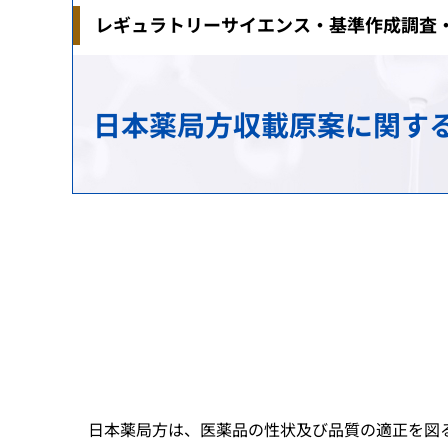
レギュラトリーサイエンス・基準作成調査
治験関連業務
安全対策の検討・実施に関する相談（企業向
生物由来製品感染等被害救済制度に関する業
研究推進業務
各国との取り決め等
新規モダリティ・NAMs
MID-NET
HIV感染者、エイズ発症者に対する健康管理
科学委員会
アジアとの協力
日本薬局方収載原案に関する
GMP/QMS/GCTP適合性調査業務
患者・一般の方からのくすり・医療機器の相
保健福祉事業
レギュラトリーサイエンスに係る横断プロジ
海外事務所
再審査・再評価・使用成績評価業務
シンポジウム・ワークショップ
健康被害救済制度の運用改善等に関する検討
基準作成調査業務の概要
パブリックコメント
審査等手数料・対面助言等の手数料
パブリックコメント
医療機器基準
パブリックコメント
日本薬局方は、医薬品の性状及び品質の適正を図る