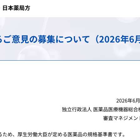
・日本薬局方
け）
務
承認審査業務（申請、審査
調査・分析業務（疫学調査
スモン患者に対する健康管
包括的連携・連携大学院
海外規制情報
費用等の受託給付業務
信頼性保証業務（GLP/GCP/
情報提供業務
C型肝炎特別措置法の給付
先端科学技術への対応
アジア医薬品・医療機器ト
ご意見の募集について（2026年6月
談窓口
ェクト
検査に関する業務
安全対策等拠出金の徴収
拠出金の徴収業務
申請電子データを活用した
シンポジウム・ワークショ
会
登録認証機関に対する調査
パブリックコメント
シンポジウム・ワークショ
日本薬局方関連業務
シンポジウム・ワークショ
ガイダンス・ガイドライン・Earl
2026年6
独立行政法人 医薬品医療機器総合
審査マネジメン
ため、厚生労働大臣が定める医薬品の規格基準書です。