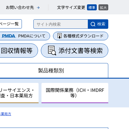
文字サイズ変更
お問い合わせ先
標準
拡大
ページ一覧
検索
PMDAについて
各種様式ダウンロード
・回収情報等
添付文書等検索
製品種類別
リーサイエンス・
国際関係業務（ICH・IMDRF
調査・日本薬局方
等）
本薬局方
集・整理業務
に関する業務
について