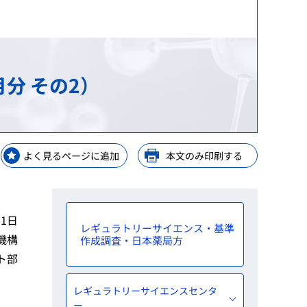
等）
等）
理手当等の受託・貸付業務
GPSP）
金支給業務
レーニングセンター
分 その2）
解析
ップ
等業務
ップ
よく見るページに追加
本文のみ印刷する
ップ
y Consideration
月1日
レギュラトリーサイエンス・基準
機構
作成調査・日本薬局方
ト部
レギュラトリーサイエンスセンタ
ー