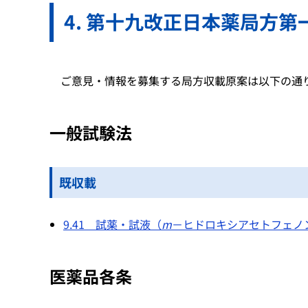
第十九改正日本薬局方第
ご意見・情報を募集する局方収載原案は以下の通
一般試験法
既収載
9.41 試薬・試液（
m
－ヒドロキシアセトフェノン）[
医薬品各条