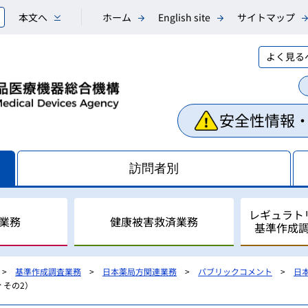
本文へ
ホーム
English site
サイトマップ
よく見る
安全性情報
訪問者別
レギュラト
業務
健康被害救済業務
基準作成
基準作成調査業務
日本薬局方関連業務
パブリックコメント
日
 その2）
相談業務
副作用・不具合等情報の収
医薬品副作用被害救済制度
レギュラトリーサイエンス
国際調和活動