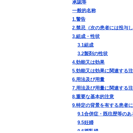
承認等
一般的名称
1.警告
2.禁忌（次の患者には投与
3.組成・性状
3.1組成
3.2製剤の性状
4.効能又は効果
5.効能又は効果に関連する
6.用法及び用量
7.用法及び用量に関連する
8.重要な基本的注意
9.特定の背景を有する患者
9.1合併症・既往歴等のあ
9.5妊婦
9.6授乳婦