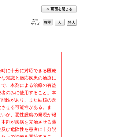
使用すること
標準
大
特
大
急時に十分に対応できる医療
分な知識と適応疾患の治療に
とで、本剤による治療の有益
患者のみに使用すること。本
可能性があり、また結核の既
化させる可能性がある。ま
ないが、悪性腫瘍の発現が報
、本剤が疾病を完治させる薬
性及び危険性を患者に十分説
した上で治療を開始するこ