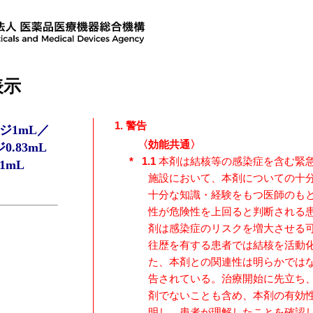
注
3
)
処方箋医薬品
注
3
) 注意―医師等の処方箋により
生物由来製品
一般的名称
表示
リサンキズマブ（遺伝子組換え）
1. 警告
ジ1mL／
〈効能共通〉
.83mL
*
1.1
本剤は結核等の感染症を含む緊
1mL
施設において、本剤についての十
十分な知識・経験をもつ医師のも
性が危険性を上回ると判断される
剤は感染症のリスクを増大させる
往歴を有する患者では結核を活動
た、本剤との関連性は明らかでは
告されている。治療開始に先立ち
剤でないことも含め、本剤の有効
明し、患者が理解したことを確認