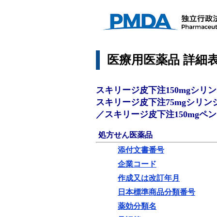
医療用医薬品 詳細
スキリージ皮下注150mgシリン
スキリージ皮下注75mgシリンジ0
／スキリージ皮下注150mgペン
処方せん医薬品
添付文書番号
企業コード
作成又は改訂年月
日本標準商品分類番号
薬効分類名