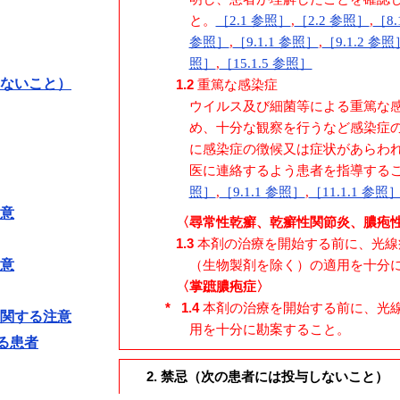
と。
［2.1 参照］
,
［2.2 参照］
,
［8
参照］
,
［9.1.1 参照］
,
［9.1.2 参照
照］
,
［15.1.5 参照］
しないこと）
1.2
重篤な感染症
ウイルス及び細菌等による重篤な
め、十分な観察を行うなど感染症
に感染症の徴候又は症状があらわ
医に連絡するよう患者を指導する
照］
,
［9.1.1 参照］
,
［11.1.1 参照
注意
〈尋常性乾癬、乾癬性関節炎、膿疱
1.3
本剤の治療を開始する前に、光線
注意
（生物製剤を除く）の適用を十分
〈掌蹠膿疱症〉
*
1.4
本剤の治療を開始する前に、光
に関する注意
用を十分に勘案すること。
る患者
2. 禁忌（次の患者には投与しないこと）