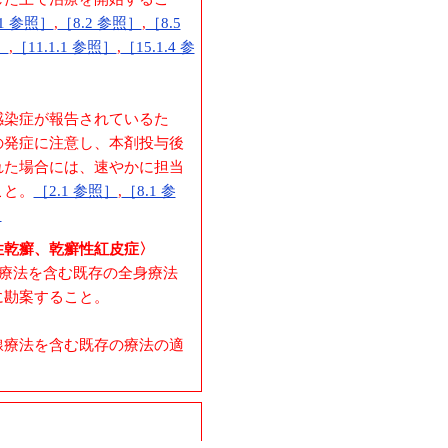
.1 参照］
,
［8.2 参照］
,
［8.5
］
,
［11.1.1 参照］
,
［15.1.4 参
感染症が報告されているた
の発症に注意し、本剤投与後
れた場合には、速やかに担当
こと。
［2.1 参照］
,
［8.1 参
］
性乾癬、乾癬性紅皮症〉
療法を含む既存の全身療法
に勘案すること。
線療法を含む既存の療法の適