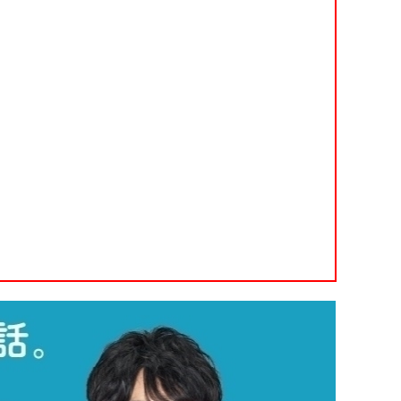
等）
等）
理手当等の受託・貸付業務
GPSP）
金支給業務
レーニングセンター
解析
ップ
等業務
ップ
ップ
y Consideration