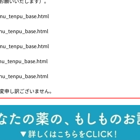
をお願いいたします）。
け）
務
承認審査業務（申請、審査
調査・分析業務（疫学調査
スモン患者に対する健康管
包括的連携・連携大学院
海外規制情報
enu_tenpu_base.html
費用等の受託給付業務
信頼性保証業務（GLP/GCP/
情報提供業務
C型肝炎特別措置法の給付
先端科学技術への対応
アジア医薬品・医療機器ト
enu_tenpu_base.html
談窓口
ェクト
検査に関する業務
安全対策等拠出金の徴収
拠出金の徴収業務
申請電子データを活用した
シンポジウム・ワークショ
enu_tenpu_base.html
会
登録認証機関に対する調査
パブリックコメント
シンポジウム・ワークショ
日本薬局方関連業務
enu_tenpu_base.html
enu_tenpu_base.html
シンポジウム・ワークショ
ガイダンス・ガイドライン・Earl
変申し訳ございません。