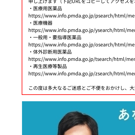
申し上げます（下記URLをコピーしてアクセス
・医療用医薬品
治験関連業務
安全対策の検討・実施に関する相談（企業向
生物由来製品感染等被害救済制度に関する業
研究推進業務
各国との取り決め等
https://www.info.pmda.go.jp/psearch/html/m
・医療機器
新規モダリティ・NAMs
MID-NET
HIV感染者、エイズ発症者に対する健康管理
科学委員会
アジアとの協力
https://www.info.pmda.go.jp/ysearch/html/m
・一般用・要指導医薬品
GMP/QMS/GCTP適合性調査業務
患者・一般の方からのくすり・医療機器の相
保健福祉事業
レギュラトリーサイエンスに係る横断プロジ
海外事務所
https://www.info.pmda.go.jp/osearch/html/m
・体外診断用医薬品
再審査・再評価・使用成績評価業務
シンポジウム・ワークショップ
健康被害救済制度の運用改善等に関する検討
基準作成調査業務の概要
パブリックコメント
https://www.info.pmda.go.jp/tsearch/html/m
・再生医療等製品
https://www.info.pmda.go.jp/zsearch/html/m
審査等手数料・対面助言等の手数料
パブリックコメント
医療機器基準
この度は多大なるご迷惑とご不便をおかけし、大
パブリックコメント