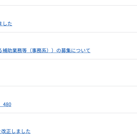
ました
る補助業務等（事務系））の募集について
480
知を改正しました