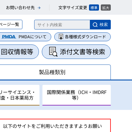
文字サイズ変更
お問い合わせ先
標準
拡大
ページ一覧
検索
PMDAについて
各種様式ダウンロード
・回収情報等
添付文書等検索
製品種類別
リーサイエンス・
国際関係業務（ICH・IMDRF
調査・日本薬局方
等）
集・整理業務
に関する業務
について
は、以下のサイトをご利用いただきますようお願い