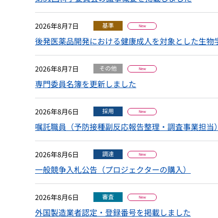
2026年8月7日
基準
New
後発医薬品開発における健康成人を対象とした生物学的同等
2026年8月7日
その他
New
専門委員名簿を更新しました
2026年8月6日
採用
New
嘱託職員（予防接種副反応報告整理・調査事業担当
2026年8月6日
調達
New
一般競争入札公告（プロジェクターの購入）
2026年8月6日
審査
New
外国製造業者認定・登録番号を掲載しました