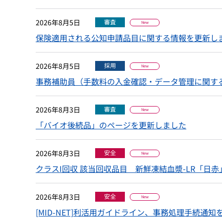
2026年8月5日
審査
New
保険適用される公知申請品目に関する情報を更新し
2026年8月5日
採用
New
事務補助員（手数料の入金確認・データ管理に関す
2026年8月3日
審査
New
「バイオ後続品」のページを更新しました
2026年8月3日
安全
New
クラスI回収 該当回収品目 新鮮凍結血漿-LR「日赤」
2026年8月3日
安全
New
[MID-NET]利活用ガイドライン、事務処理手続通