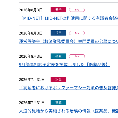
2026年8月3日
安全
New
［MID-NET］MID-NETの利活用に関する有識者
2026年8月3日
採用
New
運営評議会（救済業務委員会）専門委員の公募につ
2026年8月3日
審査
New
9月簡易相談予定表を掲載しました【医薬品等】
2026年7月31日
安全
「高齢者におけるポリファーマシー対策の普及啓発
2026年7月31日
審査
人道的見地から実施される治験の情報（医薬品、機