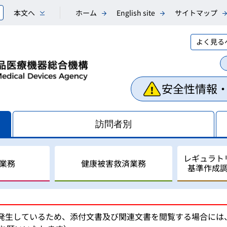
本文へ
ホーム
English site
サイトマップ
よく見る
安全性情報
訪問者別
レギュラト
業務
健康被害救済業務
基準作成
相談業務
副作用・不具合等情報の収
医薬品副作用被害救済制度
レギュラトリーサイエンス
国際調和活動
が発生しているため、添付文書及び関連文書を閲覧する場合に