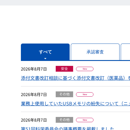
すべて
承認審査
2026年8月7日
安全
New
添付文書改訂相談に基づく添付文書改訂（医薬品）
2026年8月7日
その他
New
業務上使用していたUSBメモリの紛失について（ニュー
2026年8月7日
その他
New
第51回科学委員会の議事概要を掲載しました