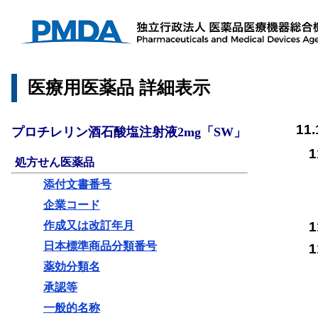
11.
次
医療用医薬品 詳細表示
い
処
11
プロチレリン酒石酸塩注射液2mg「SW」
1
処方せん医薬品
添付文書番号
企業コード
1
作成又は改訂年月
日本標準商品分類番号
1
薬効分類名
承認等
一般的名称