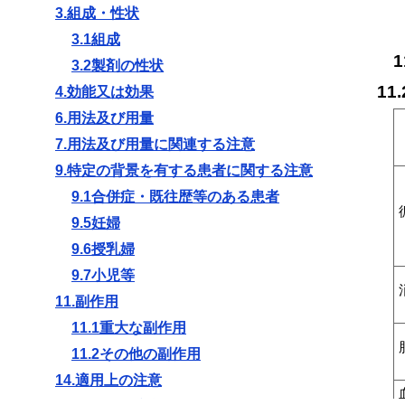
3.組成・性状
3.1組成
1
3.2製剤の性状
11
4.効能又は効果
6.用法及び用量
7.用法及び用量に関連する注意
9.特定の背景を有する患者に関する注意
9.1合併症・既往歴等のある患者
9.5妊婦
9.6授乳婦
9.7小児等
11.副作用
11.1重大な副作用
11.2その他の副作用
14.適用上の注意