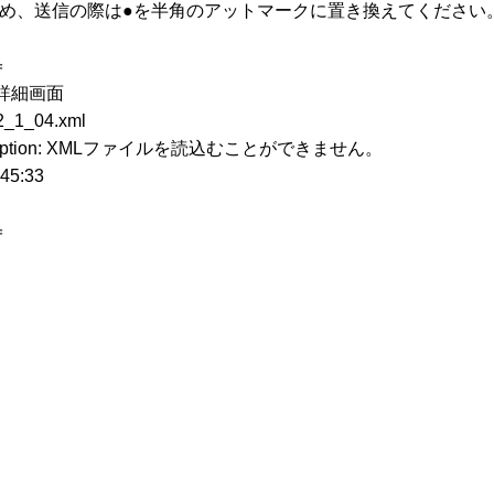
ため、送信の際は●を半角のアットマークに置き換えてください
＝
詳細画面
_04.xml
xception: XMLファイルを読込むことができません。
5:33
＝