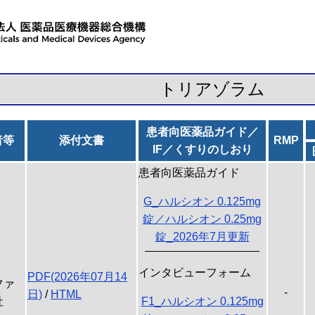
トリアゾラム
患者向医薬品ガイド／
者等
添付文書
RMP
IF／くすりのしおり
患者向医薬品ガイド
G_ハルシオン 0.125mg
錠／ハルシオン 0.25mg
錠_2026年7月更新
インタビューフォーム
PDF(2026年07月14
ファ
-
日)
/
HTML
社
F1_ハルシオン 0.125mg