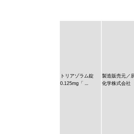
トリアゾラム錠
製造販売元／
0.125mg「 ...
化学株式会社