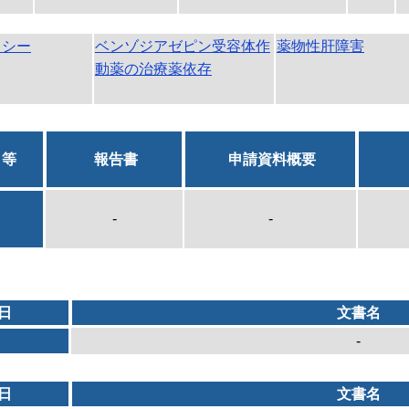
キシー
ベンゾジアゼピン受容体作
薬物性肝障害
動薬の治療薬依存
日等
報告書
申請資料概要
-
-
日
文書名
-
日
文書名