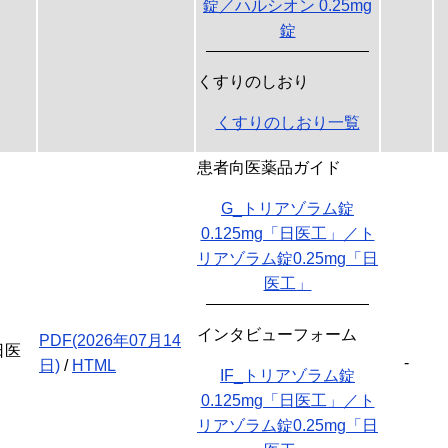
錠／ハルシオン 0.25mg
錠
くすりのしおり
くすりのしおり一覧
患者向医薬品ガイド
G_トリアゾラム錠
0.125mg「日医工」／ト
リアゾラム錠0.25mg「日
医工」
インタビューフォーム
PDF(2026年07月14
日医
-
日)
/
HTML
IF_トリアゾラム錠
0.125mg「日医工」／ト
リアゾラム錠0.25mg「日