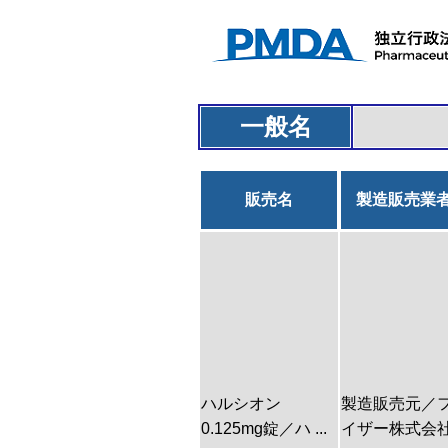
一般名
販売名
製造販売業
ハルシオン
製造販売元／
0.125mg錠／ハ ...
イザー株式会