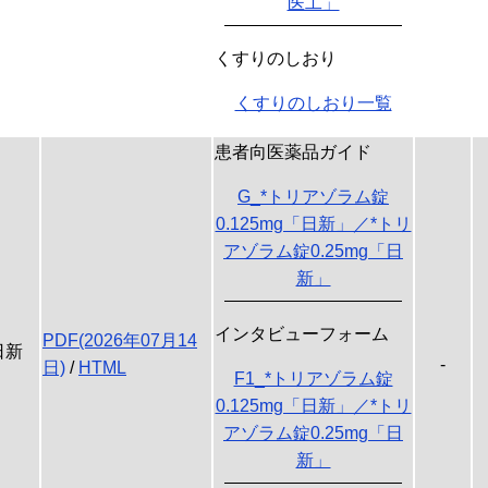
医工」
くすりのしおり
くすりのしおり一覧
患者向医薬品ガイド
G_*トリアゾラム錠
0.125mg「日新」／*トリ
アゾラム錠0.25mg「日
新」
インタビューフォーム
PDF(2026年07月14
日新
-
日)
/
HTML
F1_*トリアゾラム錠
0.125mg「日新」／*トリ
アゾラム錠0.25mg「日
新」