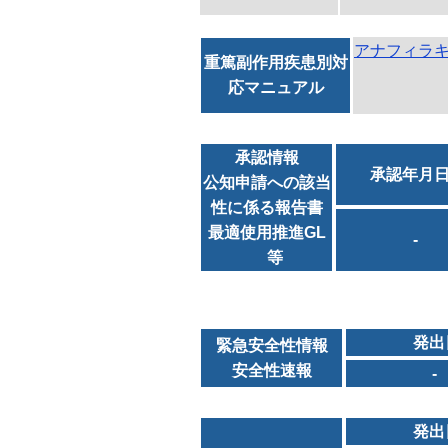
アナフィラ
重篤副作用疾患別対
応マニュアル
承認情報
承認年月
公知申請への該当
性に係る報告書
最適使用推進GL
-
等
発出
緊急安全性情報
安全性速報
-
発出