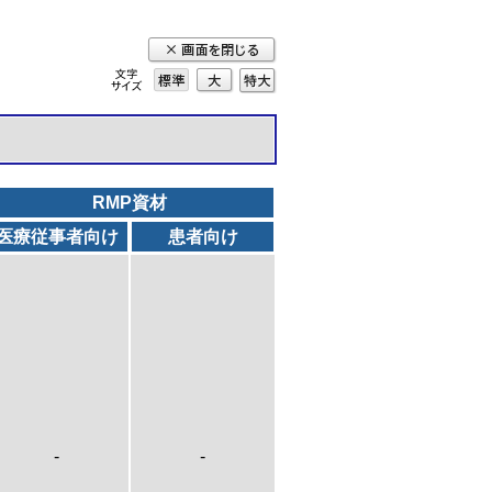
標準
大
特
大
RMP資材
医療従事者向け
患者向け
-
-