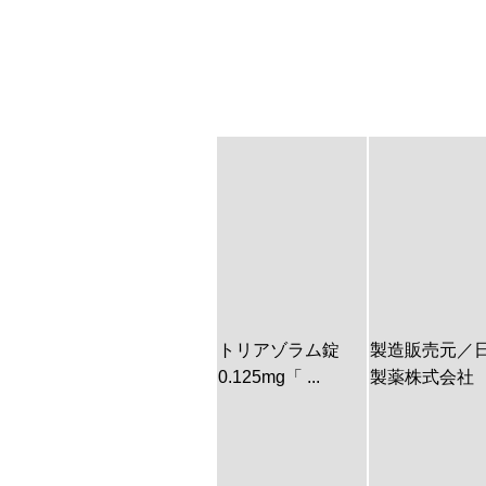
トリアゾラム錠
製造販売元／
0.125mg「 ...
製薬株式会社