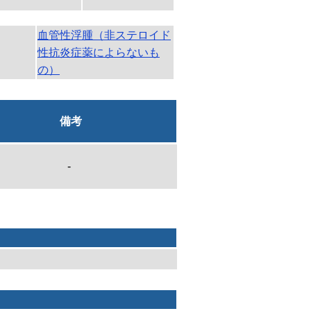
血管性浮腫（非ステロイド
性抗炎症薬によらないも
の）
備考
-