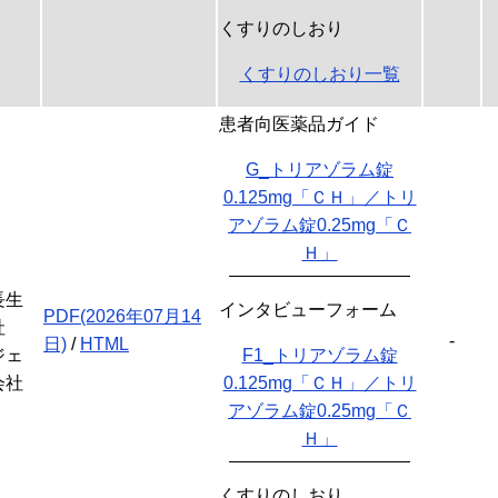
くすりのしおり
くすりのしおり一覧
患者向医薬品ガイド
G_トリアゾラム錠
0.125mg「ＣＨ」／トリ
アゾラム錠0.25mg「Ｃ
Ｈ」
長生
インタビューフォーム
PDF(2026年07月14
社
-
日)
/
HTML
ジェ
F1_トリアゾラム錠
会社
0.125mg「ＣＨ」／トリ
アゾラム錠0.25mg「Ｃ
Ｈ」
くすりのしおり