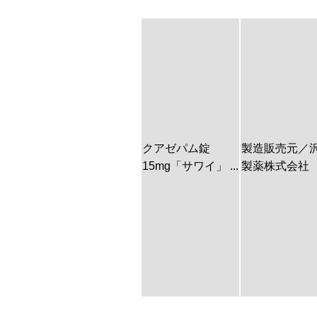
クアゼパム錠
製造販売元／
15mg「サワイ」 ...
製薬株式会社