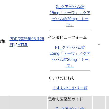
G_クアゼパム錠
15mg「トーワ」／クア
ゼパム錠20mg「トー
ワ」
インタビューフォーム
PDF(2025年05月26
東和
-
日)
/
HTML
F1_クアゼパム錠
15mg「トーワ」／クア
ゼパム錠20mg「トー
ワ」
くすりのしおり
くすりのしおり一覧
患者向医薬品ガイド
G_クアゼパム錠