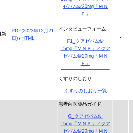
ゼパム錠20mg「ＭＮ
Ｐ」
インタビューフォーム
PDF(2023年12月21
日新
-
日)
/
HTML
F1_クアゼパム錠
15mg「ＭＮＰ」／クア
ゼパム錠20mg「ＭＮ
Ｐ」
くすりのしおり
くすりのしおり一覧
患者向医薬品ガイド
G_クアゼパム錠
15mg「ＭＮＰ」／クア
ゼパム錠20mg「ＭＮ