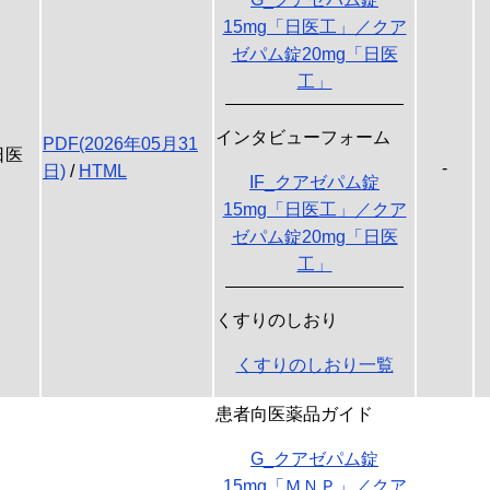
15mg「日医工」／クア
ゼパム錠20mg「日医
工」
インタビューフォーム
PDF(2026年05月31
日医
-
日)
/
HTML
IF_クアゼパム錠
15mg「日医工」／クア
ゼパム錠20mg「日医
工」
くすりのしおり
くすりのしおり一覧
患者向医薬品ガイド
G_クアゼパム錠
15mg「ＭＮＰ」／クア