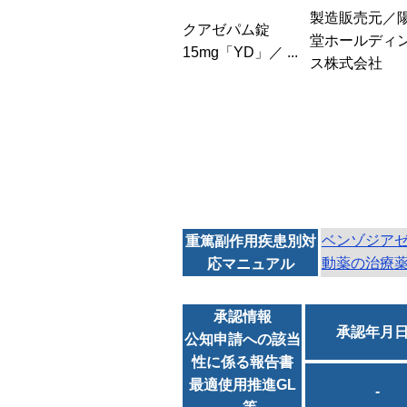
製造販売元／
クアゼパム錠
堂ホールディ
15mg「YD」／ ...
ス株式会社
ベンゾジア
重篤副作用疾患別対
動薬の治療
応マニュアル
承認情報
承認年月
公知申請への該当
性に係る報告書
最適使用推進GL
-