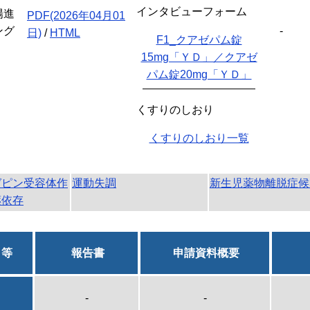
インタビューフォーム
陽進
PDF(2026年04月01
ング
-
日)
/
HTML
F1_クアゼパム錠
15mg「ＹＤ」／クアゼ
パム錠20mg「ＹＤ」
くすりのしおり
くすりのしおり一覧
ゼピン受容体作
運動失調
新生児薬物離脱症候
薬依存
日等
報告書
申請資料概要
-
-