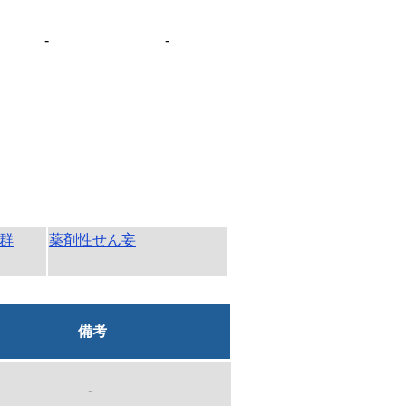
-
-
群
薬剤性せん妄
備考
-