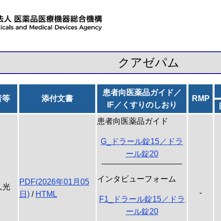
クアゼパム
患者向医薬品ガイド／
者等
添付文書
RMP
IF／くすりのしおり
患者向医薬品ガイド
G_ドラール錠15／ドラ
ール錠20
インタビューフォーム
PDF(2026年01月05
久光
-
日)
/
HTML
F1_ドラール錠15／ドラ
ール錠20