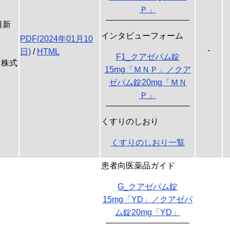
Ｐ」
日新
インタビューフォーム
PDF(2024年01月10
-
日)
/
HTML
F1_クアゼパム錠
マ株式
15mg「ＭＮＰ」／クア
ゼパム錠20mg「ＭＮ
Ｐ」
くすりのしおり
くすりのしおり一覧
患者向医薬品ガイド
G_クアゼパム錠
15mg「YD」／クアゼパ
ム錠20mg「YD」