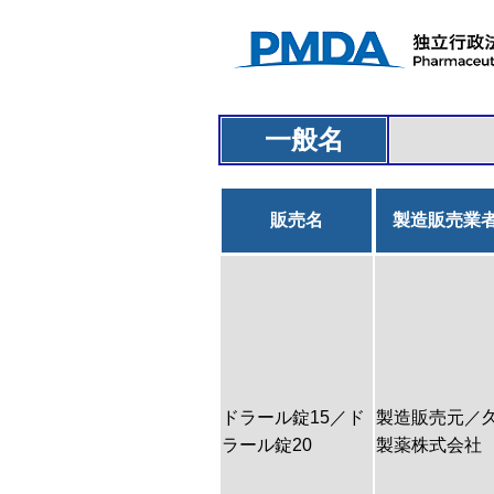
一般名
販売名
製造販売業
ドラール錠15／ド
製造販売元／
ラール錠20
製薬株式会社