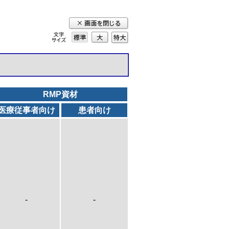
標準
大
特
大
RMP資材
医療従事者向け
患者向け
-
-