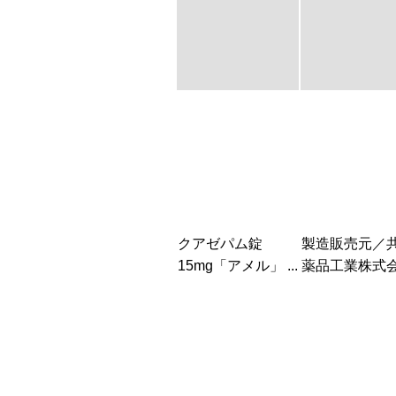
クアゼパム錠
製造販売元／
15mg「アメル」 ...
薬品工業株式