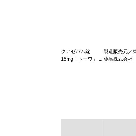
クアゼパム錠
製造販売元／
15mg「トーワ」 ...
薬品株式会社