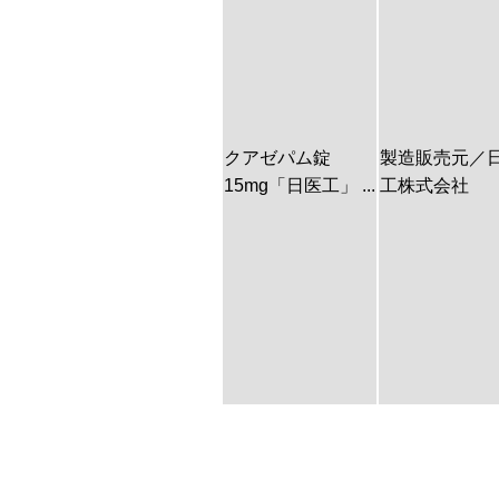
クアゼパム錠
製造販売元／
15mg「日医工」 ...
工株式会社