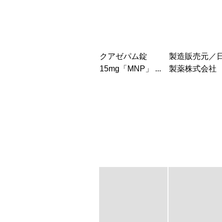
クアゼパム錠
製造販売元／
15mg「MNP」 ...
製薬株式会社