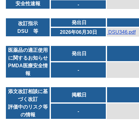
安全性速報
-
発出日
改訂指示
DSU 等
2026年06月30日
DSU346.pdf
医薬品の適正使用
発出日
に関するお知らせ
PMDA医療安全情
-
報
添文改訂相談に基
掲載日
づく改訂
評価中のリスク等
-
の情報