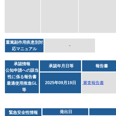
重篤副作用疾患別対
-
応マニュアル
承認情報
承認年月日等
報告書
公知申請への該当
性に係る報告書
2025年09月19日
審査報告書
最適使用推進GL
等
発出日
緊急安全性情報