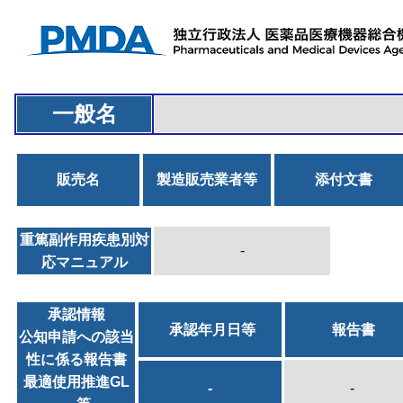
一般名
販売名
製造販売業者等
添付文書
重篤副作用疾患別対
-
応マニュアル
承認情報
承認年月日等
報告書
公知申請への該当
性に係る報告書
最適使用推進GL
-
-