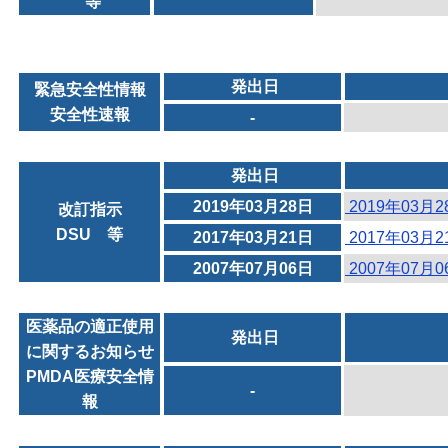
等
発出日
緊急安全性情報
安全性速報
-
発出日
2019年03月28日
2019年03月
改訂指示
DSU 等
2017年03月21日
2017年03月
2007年07月06日
2007年07月
医薬品の適正使用
発出日
に関するお知らせ
PMDA医療安全情
-
報