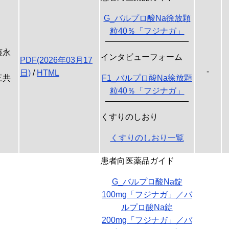
G_バルプロ酸Na徐放顆
粒40％「フジナガ」
藤永
インタビューフォーム
PDF(2026年03月17
-
日)
/
HTML
三共
F1_バルプロ酸Na徐放顆
粒40％「フジナガ」
くすりのしおり
くすりのしおり一覧
患者向医薬品ガイド
G_バルプロ酸Na錠
100mg「フジナガ」／バ
ルプロ酸Na錠
200mg「フジナガ」／バ