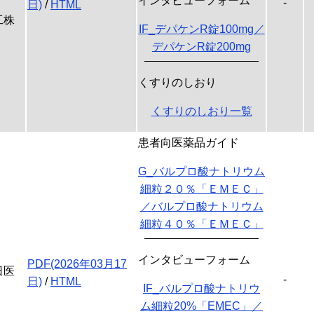
インタビューフォーム
-
日)
/
HTML
工株
IF_デパケンR錠100mg／
デパケンR錠200mg
くすりのしおり
くすりのしおり一覧
患者向医薬品ガイド
G_バルプロ酸ナトリウム
細粒２０％「ＥＭＥＣ」
／バルプロ酸ナトリウム
細粒４０％「ＥＭＥＣ」
インタビューフォーム
PDF(2026年03月17
日医
-
日)
/
HTML
IF_バルプロ酸ナトリウ
ム細粒20%「EMEC」／