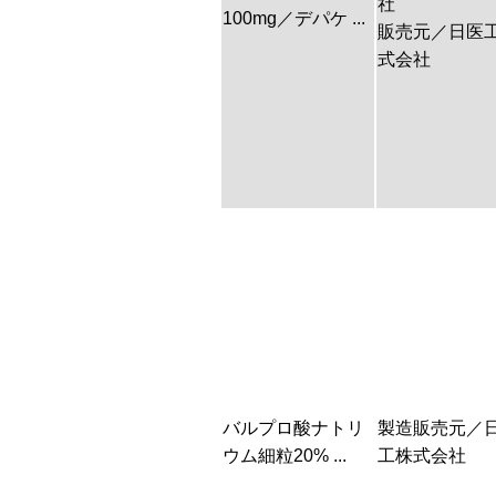
社
100mg／デパケ ...
販売元／日医
式会社
バルプロ酸ナトリ
製造販売元／
ウム細粒20% ...
工株式会社