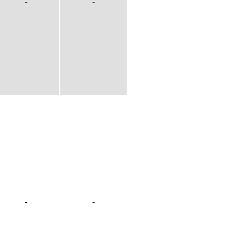
-
-
-
-