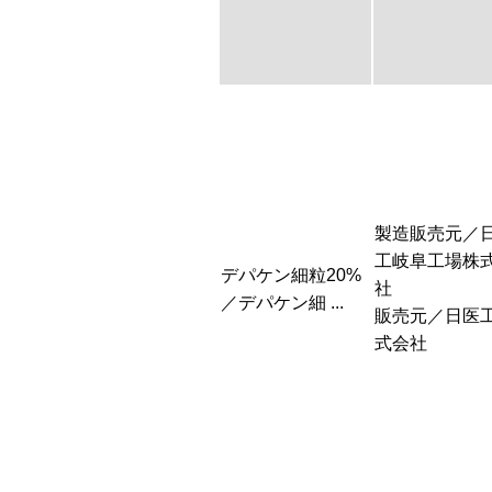
製造販売元／
工岐阜工場株
デパケン細粒20%
社
／デパケン細 ...
販売元／日医
式会社