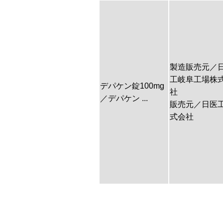
製造販売元／
工岐阜工場株
デパケン錠100mg
社
／デパケン ...
販売元／日医
式会社