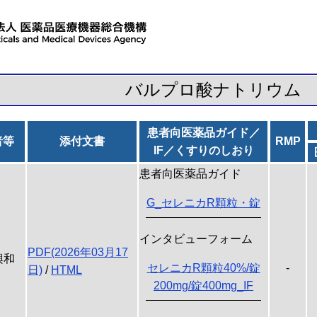
バルプロ酸ナトリウム
患者向医薬品ガイド／
者等
添付文書
RMP
IF／くすりのしおり
患者向医薬品ガイド
G_セレニカR顆粒・錠
インタビューフォーム
PDF(2026年03月17
興和
セレニカR顆粒40%/錠
-
日)
/
HTML
200mg/錠400mg_IF