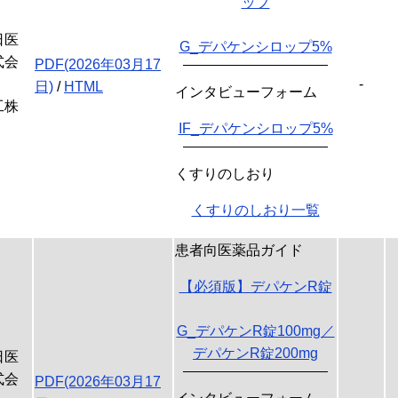
ップ
日医
G_デパケンシロップ5%
式会
PDF(2026年03月17
-
日)
/
HTML
インタビューフォーム
工株
IF_デパケンシロップ5%
くすりのしおり
くすりのしおり一覧
患者向医薬品ガイド
【必須版】デパケンR錠
G_デパケンR錠100mg／
デパケンR錠200mg
日医
式会
PDF(2026年03月17