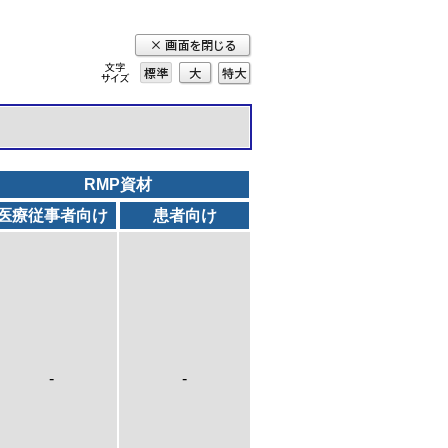
標準
大
特
大
RMP資材
医療従事者向け
患者向け
-
-