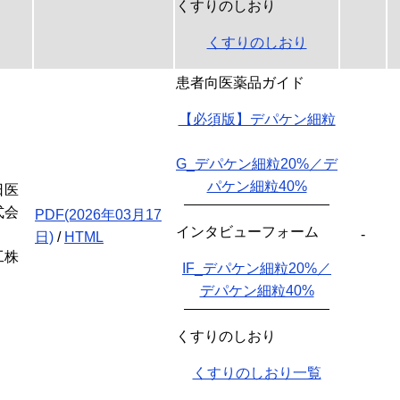
くすりのしおり
くすりのしおり
患者向医薬品ガイド
【必須版】デパケン細粒
G_デパケン細粒20%／デ
パケン細粒40%
日医
式会
PDF(2026年03月17
インタビューフォーム
-
日)
/
HTML
工株
IF_デパケン細粒20%／
デパケン細粒40%
くすりのしおり
くすりのしおり一覧