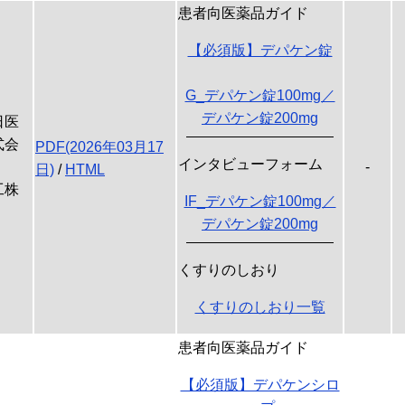
患者向医薬品ガイド
【必須版】デパケン錠
G_デパケン錠100mg／
デパケン錠200mg
日医
式会
PDF(2026年03月17
インタビューフォーム
-
日)
/
HTML
工株
IF_デパケン錠100mg／
デパケン錠200mg
くすりのしおり
くすりのしおり一覧
患者向医薬品ガイド
【必須版】デパケンシロ