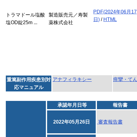
PDF(2024年06月17
トラマドール塩酸
製造販売元／寿製
日)
/
HTML
塩OD錠25m ...
薬株式会社
アナフィラキシー
痙攣・て
重篤副作用疾患別対
応マニュアル
承認年月日等
報告書
2022年05月26日
審査報告書