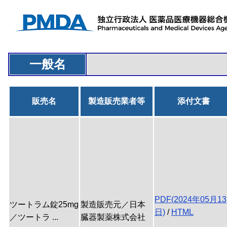
一般名
販売名
製造販売業者等
添付文書
PDF(2024年05月13
ツートラム錠25mg
製造販売元／日本
日)
/
HTML
／ツートラ ...
臓器製薬株式会社