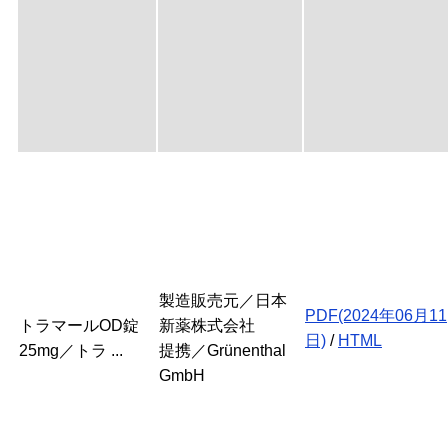
製造販売元／日本
PDF(2024年06月11
トラマールOD錠
新薬株式会社
日)
/
HTML
25mg／トラ ...
提携／Grünenthal
GmbH