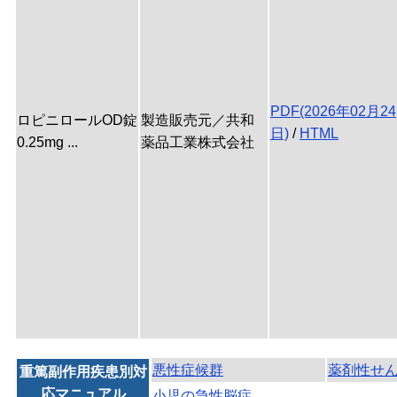
PDF(2026年02月24
ロピニロールOD錠
製造販売元／共和
日)
/
HTML
0.25mg ...
薬品工業株式会社
悪性症候群
薬剤性せ
重篤副作用疾患別対
応マニュアル
小児の急性脳症