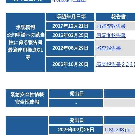
承認年月日等
報告書
2017年12月21日
再審査報告書
承認情報
公知申請への該当
2016年03月25日
再審査報告書
性に係る報告書
2012年06月29日
審査報告書
最適使用推進GL
等
2006年10月20日
審査報告書
2
3
4
発出日
緊急安全性情報
安全性速報
-
発出日
2026年02月25日
DSU343.pdf