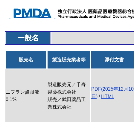
一般名
販売名
製造販売業者等
添付文書
製造販売元／千寿
PDF(2025年12月10
ニフラン点眼液
製薬株式会社
日)
/
HTML
0.1%
販売／武田薬品工
業株式会社