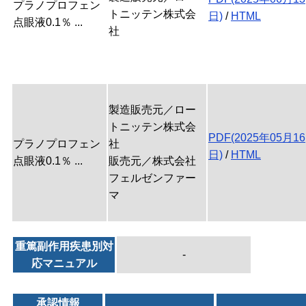
プラノプロフェン
トニッテン株式会
日)
/
HTML
点眼液0.1％ ...
社
製造販売元／ロー
トニッテン株式会
PDF(2025年05月16
プラノプロフェン
社
日)
/
HTML
点眼液0.1％ ...
販売元／株式会社
フェルゼンファー
マ
重篤副作用疾患別対
-
応マニュアル
承認情報