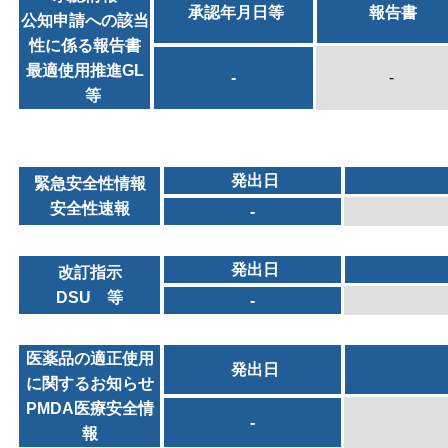
承認年月日等
報告書
公知申請への該当
性に係る報告書
最適使用推進GL
-
-
等
発出日
緊急安全性情報
安全性速報
-
発出日
改訂指示
DSU 等
-
医薬品の適正使用
発出日
に関するお知らせ
PMDA医療安全情
-
報