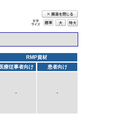
標準
大
特
大
RMP資材
医療従事者向け
患者向け
-
-