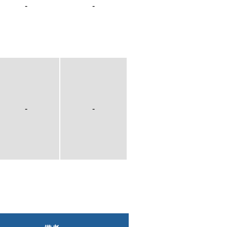
-
-
-
-