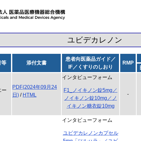
ユビデカレノン
患者向医薬品ガイド／
者等
添付文書
RMP
IF／くすりのしおり
インタビューフォーム
PDF(2024年09月24
エー
F1_ノイキノン錠5mg／
-
日)
/
HTML
ノイキノン錠10mg／ノ
イキノン糖衣錠10mg
インタビューフォーム
ユビデカレノンカプセル
5mg「ツルハラ」／ユビ