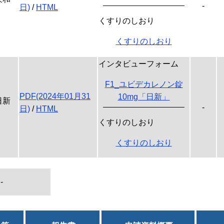
-
日)
/
HTML
くすりのしおり
くすりのしおり
インタビューフォーム
F1_ユビデカレノン錠
PDF(2024年01月31
10mg「日新」
日新
-
日)
/
HTML
くすりのしおり
くすりのしおり
-