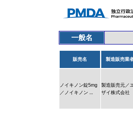
一般名
販売名
製造販売業
ノイキノン錠5mg
製造販売元／
／ノイキノン ...
ザイ株式会社