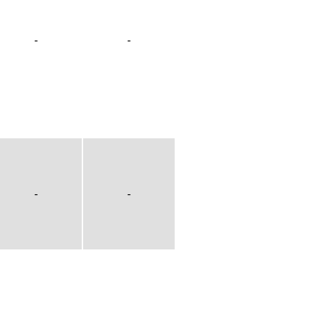
-
-
-
-