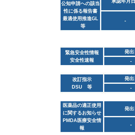
承認年月
公知申請への該当
性に係る報告書
最適使用推進GL
-
等
発出
緊急安全性情報
安全性速報
-
発出
改訂指示
DSU 等
-
医薬品の適正使用
発出
に関するお知らせ
PMDA医療安全情
-
報