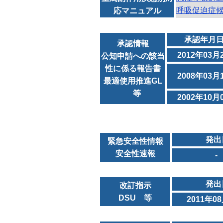
呼吸促迫症候
応マニュアル
承認年月
承認情報
2012年03月
公知申請への該当
性に係る報告書
2008年03月
最適使用推進GL
等
2002年10月
発出
緊急安全性情報
安全性速報
-
発出
改訂指示
DSU 等
2011年0