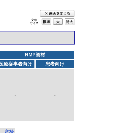
標準
大
特
大
RMP資材
医療従事者向け
患者向け
-
-
、塞栓