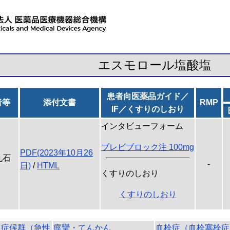
エスモロール塩酸塩
患者向医薬品ガイド／
者等
添付文書
RMP
IF／くすりのしおり
インタビューフォーム
ブレビブロック注 100mg
PDF(2023年10月26
丸石
-
日)
/
HTML
くすりのしおり
くすりのしおり
迫症候群（急性
痙攣・てんかん
血栓症（血栓塞栓症