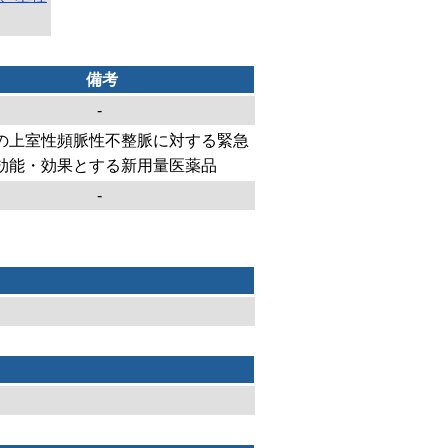
備考
-
の上室性頻脈性不整脈に対する緊急
効能・効果とする新用量医薬品
-