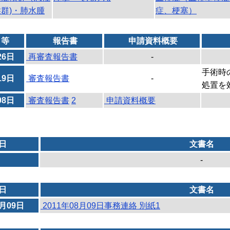
群)・肺水腫
症、梗塞）
日等
報告書
申請資料概要
26日
再審査報告書
-
手術時
19日
審査報告書
-
処置を
08日
審査報告書
2
申請資料概要
日
文書名
-
日
文書名
8月09日
2011年08月09日事務連絡 別紙1