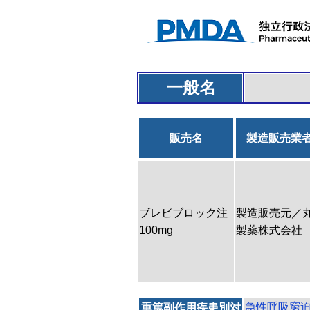
一般名
販売名
製造販売業
ブレビブロック注
製造販売元／
100mg
製薬株式会社
急性呼吸窮
重篤副作用疾患別対