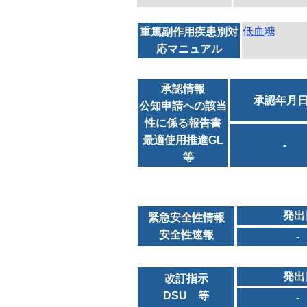
低血糖
重篤副作用疾患別対
応マニュアル
承認情報
承認年月
公知申請への該当
性に係る報告書
最適使用推進GL
-
等
発出
緊急安全性情報
安全性速報
-
発出
改訂指示
DSU 等
-