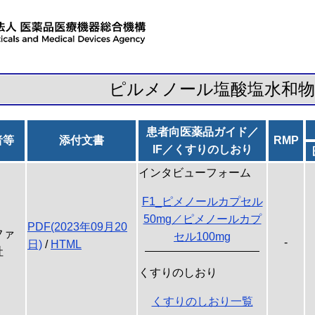
ピルメノール塩酸塩水和物
患者向医薬品ガイド／
者等
添付文書
RMP
IF／くすりのしおり
インタビューフォーム
F1_ピメノールカプセル
50mg／ピメノールカプ
PDF(2023年09月20
ファ
セル100mg
-
日)
/
HTML
社
くすりのしおり
くすりのしおり一覧