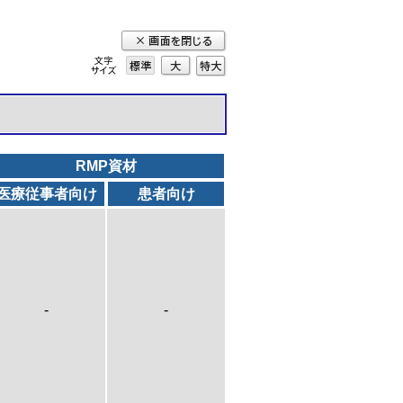
標準
大
特
大
RMP資材
医療従事者向け
患者向け
-
-