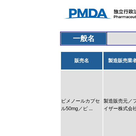
一般名
販売名
製造販売業
ピメノールカプセ
製造販売元／
ル50mg／ピ ...
イザー株式会