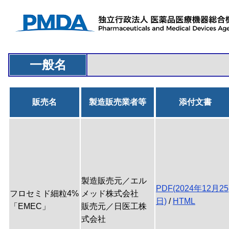
一般名
販売名
製造販売業者等
添付文書
製造販売元／エル
PDF(2024年12月25
フロセミド細粒4%
メッド株式会社
日)
/
HTML
「EMEC」
販売元／日医工株
式会社