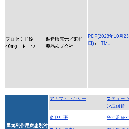
PDF(2023年10月23
フロセミド錠
製造販売元／東和
日)
/
HTML
40mg「トーワ」
薬品株式会社
アナフィラキシー
スティー
ン症候群
多形紅斑
急性汎発
重篤副作用疾患別対