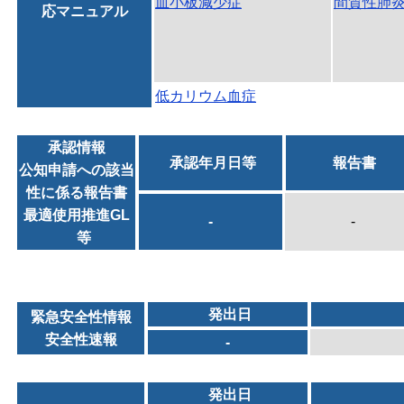
血小板減少症
間質性肺
応マニュアル
低カリウム血症
承認情報
承認年月日等
報告書
公知申請への該当
性に係る報告書
最適使用推進GL
-
-
等
発出日
緊急安全性情報
安全性速報
-
発出日