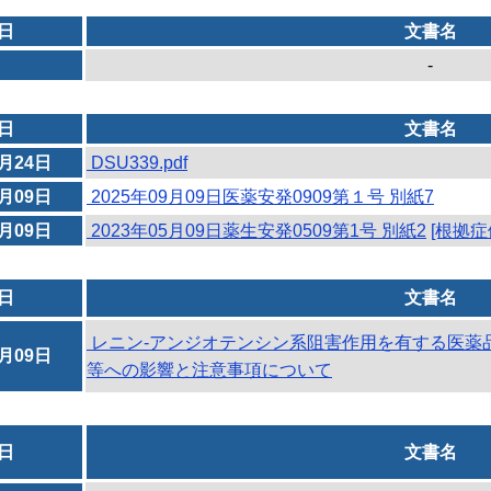
日
文書名
-
日
文書名
9月24日
DSU339.pdf
9月09日
2025年09月09日医薬安発0909第１号 別紙7
5月09日
2023年05月09日薬生安発0509第1号 別紙2
[根拠症
日
文書名
レニン-アンジオテンシン系阻害作用を有する医薬品
5月09日
等への影響と注意事項について
日
文書名