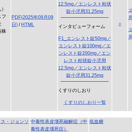
12.5mg／エンレスト粒状
入）
錠小児用31.25mg
スフ
PDF(2025年09月09
用
社
○
日)
/
HTML
インタビューフォーム
薬株
用
F1_エンレスト錠50mg／
エンレスト錠100mg／エ
ンレスト錠200mg／エン
レスト粒状錠小児用
12.5mg／エンレスト粒状
錠小児用31.25mg
くすりのしおり
くすりのしおり一覧
ンス・ジョンソ
中毒性表皮壊死融解症（中
低血糖
毒性表皮壊死症）