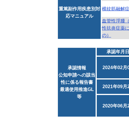
重篤副作用疾患別対
横紋筋融解
応マニュアル
血管性浮腫
性抗炎症薬
の）
承認年月
2024年02月
承認情報
公知申請への該当
性に係る報告書
2021年09月
最適使用推進GL
等
2020年06月