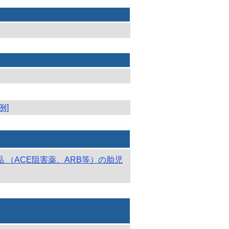
例]
 （ACE阻害薬、ARB等）の胎児