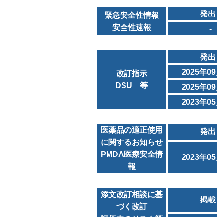
発出
緊急安全性情報
安全性速報
-
発出
2025年0
改訂指示
DSU 等
2025年0
2023年0
医薬品の適正使用
発出
に関するお知らせ
PMDA医療安全情
2023年0
報
添文改訂相談に基
掲載
づく改訂