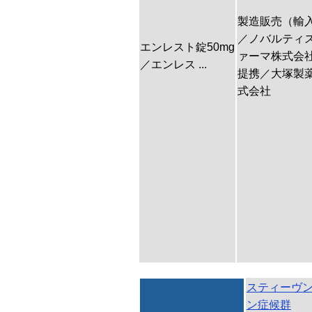
製造販売（輸
／ノバルティ
エンレスト錠50mg
ァーマ株式会
／エンレス ...
提携／大塚製
式会社
スティーヴ
ン症候群