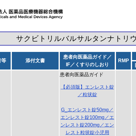
サクビトリルバルサルタンナトリ
患者向医薬品ガイド／
者等
添付文書
RMP
IF／くすりのしおり
患者向医薬品ガイド
【必須版】エンレスト錠
／粒状錠
G_エンレスト錠50mg／
エンレスト錠100mg／エ
ンレスト錠200mg／エン
レスト粒状錠小児用