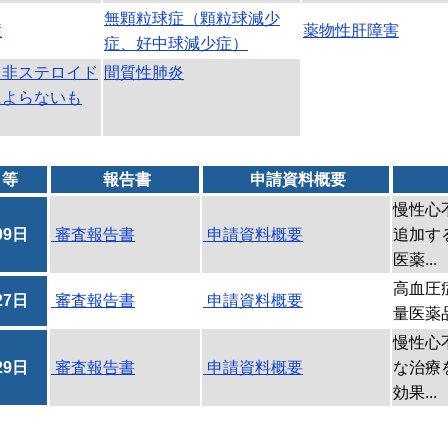
無顆粒球症（顆粒球減少
症
薬物性肝障害
症、好中球減少症）
（非ステロイド
間質性肺炎
によらないも
日等
報告書
申請資料概要
慢性心
09日
審査報告書
申請資料概要
追加す
医薬...
高血圧
27日
審査報告書
申請資料概要
量医薬
慢性心
29日
審査報告書
申請資料概要
な治療
効果...