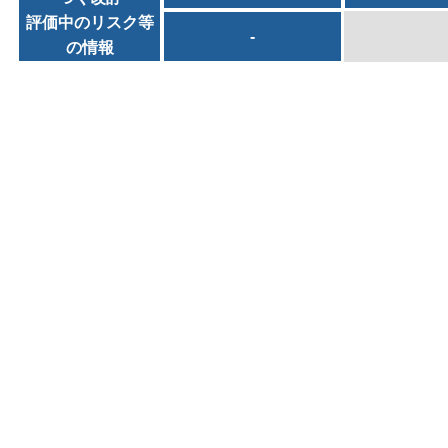
評価中のリスク等
-
の情報