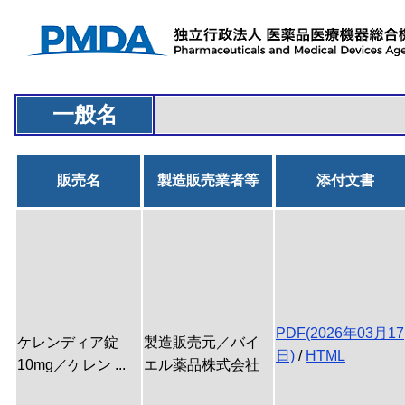
一般名
販売名
製造販売業者等
添付文書
PDF(2026年03月17
ケレンディア錠
製造販売元／バイ
日)
/
HTML
10mg／ケレン ...
エル薬品株式会社