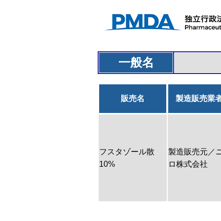
一般名
販売名
製造販売業
フスタゾール散
製造販売元／
10%
ロ株式会社