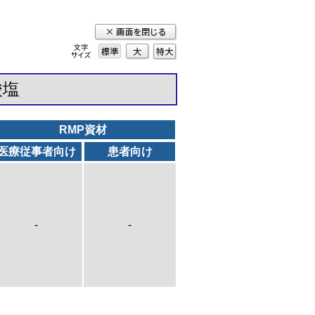
標準
大
特
大
酸塩
RMP資材
医療従事者向け
患者向け
-
-