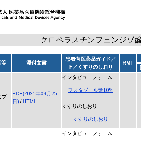
クロペラスチンフェンジゾ
患者向医薬品ガイド／
者等
添付文書
RMP
IF／くすりのしおり
インタビューフォーム
フスタゾール散10%
PDF(2025年09月25
ニプ
-
日)
/
HTML
くすりのしおり
くすりのしおり
インタビューフォーム