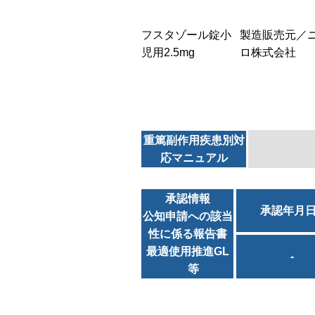
フスタゾール錠小
製造販売元／
児用2.5mg
ロ株式会社
重篤副作用疾患別対
応マニュアル
承認情報
承認年月
公知申請への該当
性に係る報告書
最適使用推進GL
-
等