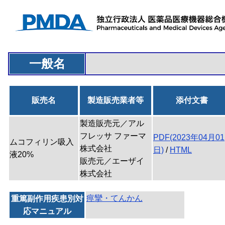
一般名
販売名
製造販売業者等
添付文書
製造販売元／アル
フレッサ ファーマ
PDF(2023年04月01
ムコフィリン吸入
株式会社
日)
/
HTML
液20%
販売元／エーザイ
株式会社
痙攣・てんかん
重篤副作用疾患別対
応マニュアル