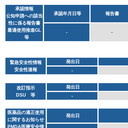
承認情報
承認年月日等
報告書
公知申請への該当
性に係る報告書
最適使用推進GL
-
-
等
発出日
緊急安全性情報
安全性速報
-
発出日
改訂指示
DSU 等
-
医薬品の適正使用
発出日
に関するお知らせ
PMDA医療安全情