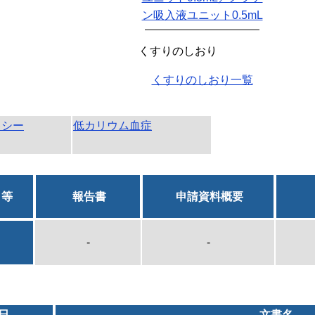
ン吸入液ユニット0.5mL
くすりのしおり
くすりのしおり一覧
キシー
低カリウム血症
日等
報告書
申請資料概要
-
-
日
文書名