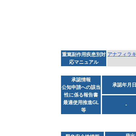
アナフィラ
重篤副作用疾患別対
応マニュアル
承認情報
承認年月
公知申請への該当
性に係る報告書
最適使用推進GL
-
等
発出