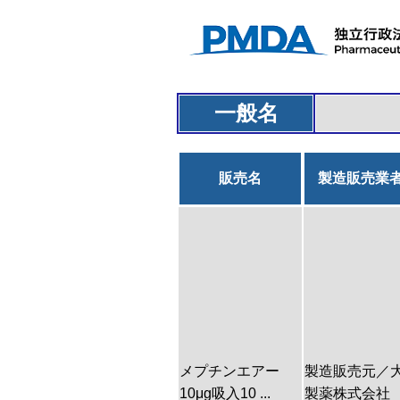
一般名
販売名
製造販売業
メプチンエアー
製造販売元／
10μg吸入10 ...
製薬株式会社