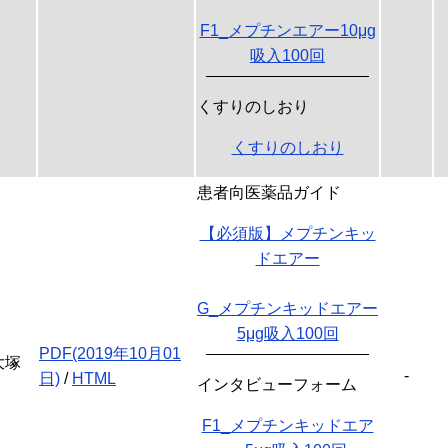
F1_メプチンエアー10μg
吸入100回
くすりのしおり
くすりのしおり
患者向医薬品ガイド
【必須版】メプチンキッ
ドエアー
G_メプチンキッドエアー
5μg吸入100回
PDF(2019年10月01
大塚
-
日)
/
HTML
インタビューフォーム
F1_メプチンキッドエア