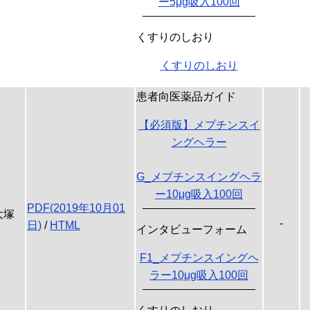
ー5μg吸入100回
くすりのしおり
くすりのしおり
患者向医薬品ガイド
【必須版】メプチンスイ
ングヘラー
G_メプチンスイングヘラ
ー10μg吸入100回
PDF(2019年10月01
大塚
-
日)
/
HTML
インタビューフォーム
F1_メプチンスイングヘ
ラー10μg吸入100回