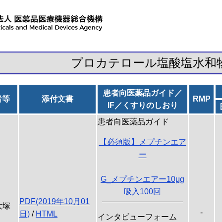
プロカテロール塩酸塩水和
患者向医薬品ガイド／
者等
添付文書
RMP
IF／くすりのしおり
患者向医薬品ガイド
【必須版】メプチンエア
ー
G_メプチンエアー10μg
吸入100回
PDF(2019年10月01
大塚
-
日)
/
HTML
インタビューフォーム