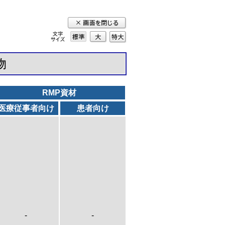
標準
大
特
大
物
RMP資材
医療従事者向け
患者向け
-
-