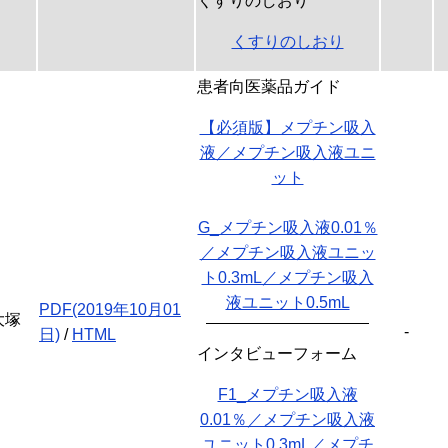
くすりのしおり
くすりのしおり
患者向医薬品ガイド
【必須版】メプチン吸入
液／メプチン吸入液ユニ
ット
G_メプチン吸入液0.01％
／メプチン吸入液ユニッ
ト0.3mL／メプチン吸入
液ユニット0.5mL
PDF(2019年10月01
大塚
-
日)
/
HTML
インタビューフォーム
F1_メプチン吸入液
0.01％／メプチン吸入液
ユニット0.3mL／メプチ