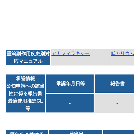
アナフィラキシー
低カリウ
重篤副作用疾患別対
応マニュアル
承認情報
承認年月日等
報告書
公知申請への該当
性に係る報告書
最適使用推進GL
-
-
等
発出日