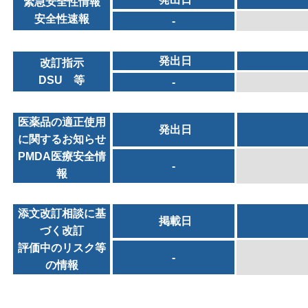
緊急安全性情報
安全性速報
-
発出日
改訂指示
DSU 等
-
医薬品の適正使用
発出日
に関するお知らせ
PMDA医療安全情
-
報
添文改訂相談に基
掲載日
づく改訂
評価中のリスク等
-
の情報