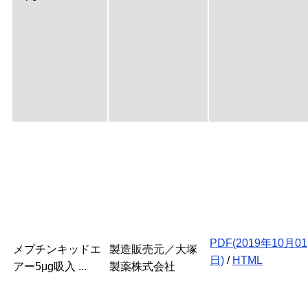
PDF(2019年10月01
メプチンキッドエ
製造販売元／大塚
日)
/
HTML
アー5μg吸入 ...
製薬株式会社