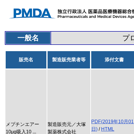
一般名
プ
販売名
製造販売業者等
添付文書
PDF(2019年10月01
メプチンエアー
製造販売元／大塚
日)
/
HTML
10μg吸入10 ...
製薬株式会社