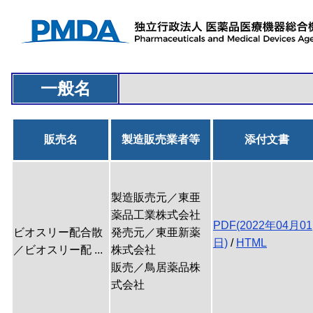
一般名
販売名
製造販売業者等
添付文書
製造販売元／東亜
薬品工業株式会社
PDF(2022年04月01
ビオスリー配合散
発売元／東亜新薬
日)
/
HTML
／ビオスリー配 ...
株式会社
販売／鳥居薬品株
式会社