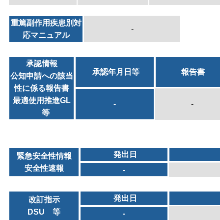
重篤副作用疾患別対
-
応マニュアル
承認情報
承認年月日等
報告書
公知申請への該当
性に係る報告書
最適使用推進GL
-
-
等
発出日
緊急安全性情報
安全性速報
-
発出日
改訂指示
DSU 等
-