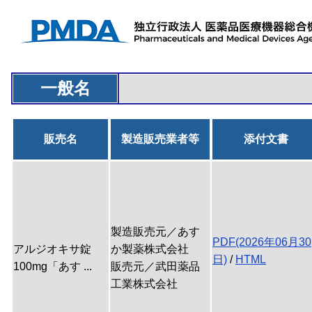
一般名
販売名
製造販売業者等
添付文書
製造販売元／あす
PDF(2026年06月30
アルジオキサ錠
か製薬株式会社
日)
/
HTML
100mg「あす ...
販売元／武田薬品
工業株式会社