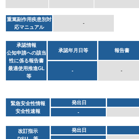
重篤副作用疾患別対
-
応マニュアル
承認情報
承認年月日等
報告書
公知申請への該当
性に係る報告書
最適使用推進GL
-
-
等
発出日
緊急安全性情報
安全性速報
-
発出日
改訂指示
DSU 等