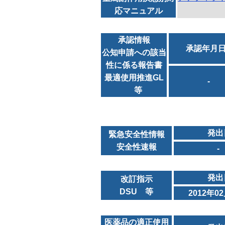
応マニュアル
承認情報
承認年月
公知申請への該当
性に係る報告書
最適使用推進GL
-
等
発出
緊急安全性情報
安全性速報
-
発出
改訂指示
DSU 等
2012年0
医薬品の適正使用