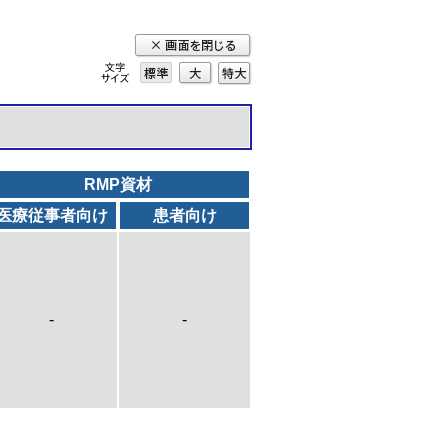
標準
大
特
大
RMP資材
医療従事者向け
患者向け
-
-