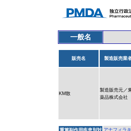
一般名
販売名
製造販売業
製造販売元／
KM散
薬品株式会社
アナフィラ
重篤副作用疾患別対