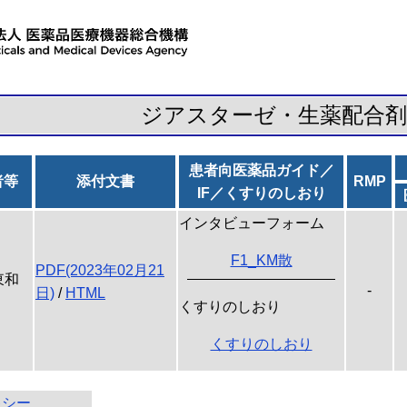
ジアスターゼ・生薬配合剤
患者向医薬品ガイド／
者等
添付文書
RMP
IF／くすりのしおり
インタビューフォーム
F1_KM散
PDF(2023年02月21
東和
-
日)
/
HTML
くすりのしおり
くすりのしおり
キシー