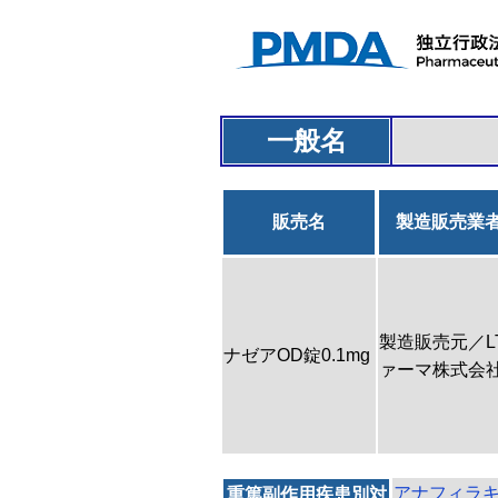
一般名
販売名
製造販売業
製造販売元／L
ナゼアOD錠0.1mg
ァーマ株式会
アナフィラ
重篤副作用疾患別対