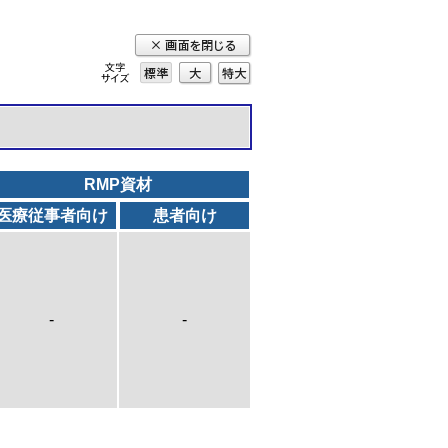
標準
大
特
大
RMP資材
医療従事者向け
患者向け
-
-