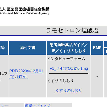
ラモセトロン塩酸塩
患者向医薬品ガイド／
者等
添付文書
RMP
IF／くすりのしおり
インタビューフォーム
F1_ナゼアOD錠0.1mg
PDF(2020年12月01
TLフ
-
日)
/
HTML
社
くすりのしおり
くすりのしおり
キシー
痙攣・てんかん