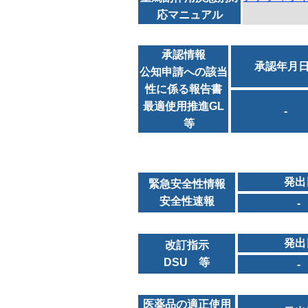
応マニュアル
承認情報
承認年月
公知申請への該当
性に係る報告書
最適使用推進GL
-
等
発出
緊急安全性情報
安全性速報
-
発出
改訂指示
DSU 等
-
医薬品の適正使用