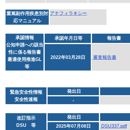
アナフィラキシー
重篤副作用疾患別対
応マニュアル
承認情報
承認年月日等
報告書
公知申請への該当
性に係る報告書
2022年03月28日
審査報告書
最適使用推進GL
等
発出日
緊急安全性情報
安全性速報
-
発出日
改訂指示
DSU 等
2025年07月08日
DSU337.pdf