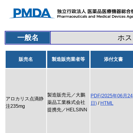
一般名
ホス
販売名
製造販売業者等
添付文書
製造販売元／大鵬
PDF(2025年06月24
アロカリス点滴静
薬品工業株式会社
日)
/
HTML
注235mg
提携先／HELSINN