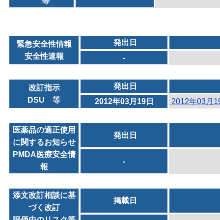
等
発出日
緊急安全性情報
安全性速報
-
発出日
改訂指示
DSU 等
2012年03月19日
2012年03月
医薬品の適正使用
発出日
に関するお知らせ
PMDA医療安全情
-
報
添文改訂相談に基
掲載日
づく改訂
評価中のリスク等