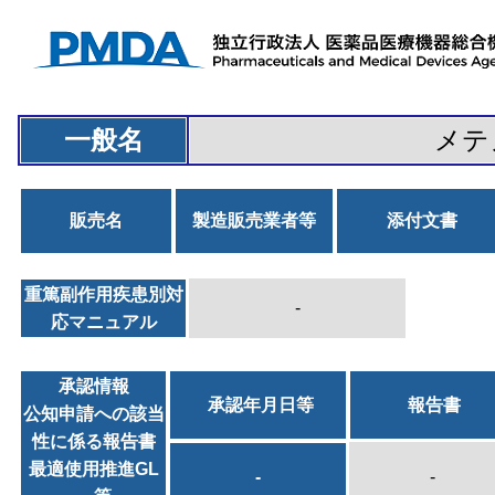
一般名
メテ
販売名
製造販売業者等
添付文書
重篤副作用疾患別対
-
応マニュアル
承認情報
承認年月日等
報告書
公知申請への該当
性に係る報告書
最適使用推進GL
-
-