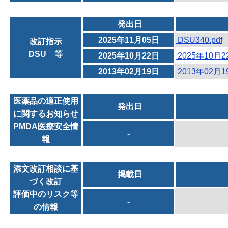
発出日
2025年11月05日
DSU340.pdf
改訂指示
DSU 等
2025年10月22日
2025年10月
2013年02月19日
2013年02月
医薬品の適正使用
発出日
に関するお知らせ
PMDA医療安全情
-
報
添文改訂相談に基
掲載日
づく改訂
評価中のリスク等
-
の情報