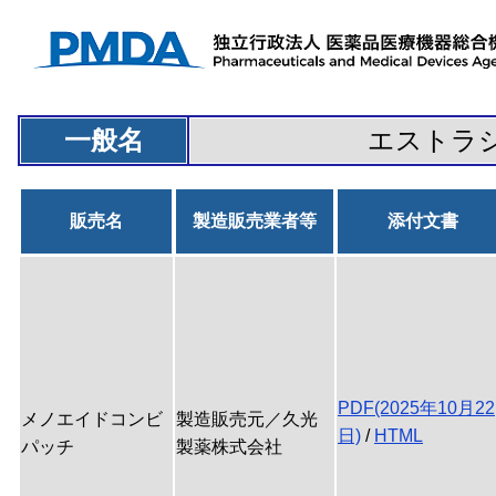
一般名
エストラ
販売名
製造販売業者等
添付文書
PDF(2025年10月22
メノエイドコンビ
製造販売元／久光
日)
/
HTML
パッチ
製薬株式会社