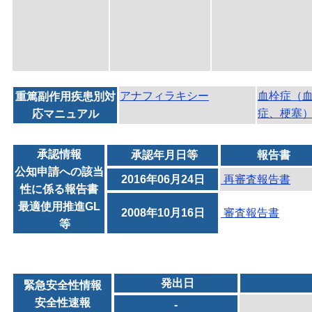
アナフィラキシー
血栓症（
重篤副作用疾患別対
症、梗塞
応マニュアル
承認情報
承認年月日等
報告書
公知申請への該当
2016年06月24日
再審査報告書
性に係る報告書
最適使用推進GL
2008年10月16日
審査報告書
等
発出日
緊急安全性情報
安全性速報
-