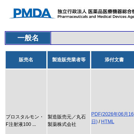
一般名
販売名
製造販売業者等
添付文書
PDF(2026年06月16
プロスタルモン・
製造販売元／丸石
日)
/
HTML
F注射液100 ...
製薬株式会社