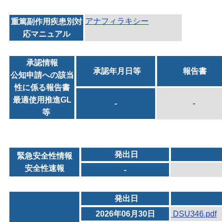
アナフィラキシー
重篤副作用疾患別対
応マニュアル
承認情報
承認年月日等
報告書
公知申請への該当
性に係る報告書
最適使用推進GL
-
-
等
発出日
緊急安全性情報
安全性速報
-
発出日
2026年06月30日
DSU346.pdf