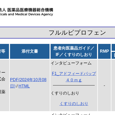
フルルビプロフェン
患者向医薬品ガイド／
者等
添付文書
RMP
IF／くすりのしおり
インタビューフォーム
リー
F1_アドフィードパップ
式会
PDF(2024年10月08
４０ｍｇ
-
日)
/
HTML
製薬
くすりのしおり
くすりのしおり