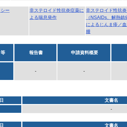
キシー
非ステロイド性抗炎症薬に
非ステロイド性抗炎
よる喘息発作
（NSAIDs、解熱
によるじんま疹／血
腫
日等
報告書
申請資料概要
-
-
日
文書名
-
日
文書名