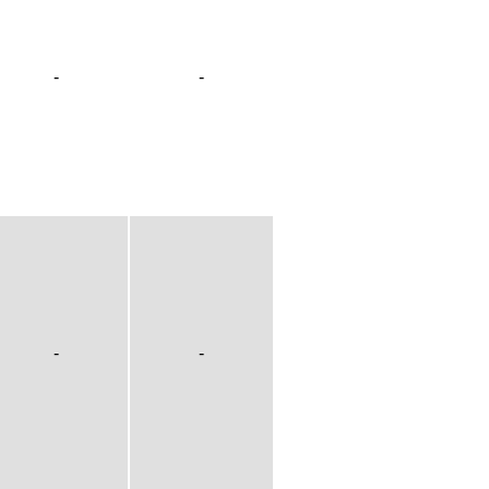
-
-
-
-