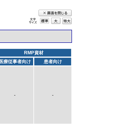
標準
大
特
大
RMP資材
医療従事者向け
患者向け
-
-