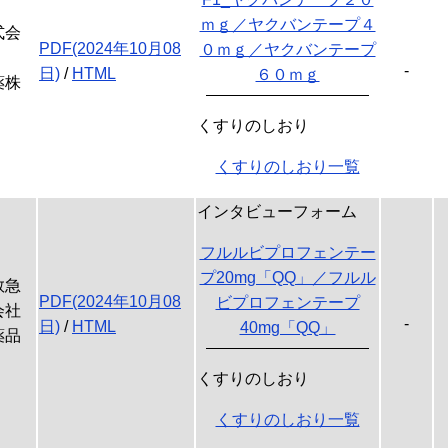
ｍｇ／ヤクバンテープ４
式会
PDF(2024年10月08
０ｍｇ／ヤクバンテープ
-
日)
/
HTML
６０ｍｇ
薬株
くすりのしおり
くすりのしおり一覧
インタビューフォーム
フルルビプロフェンテー
プ20mg「QQ」／フルル
救急
PDF(2024年10月08
ビプロフェンテープ
会社
-
日)
/
HTML
40mg「QQ」
薬品
くすりのしおり
くすりのしおり一覧