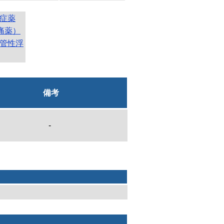
症薬
鎮痛薬）
管性浮
備考
-