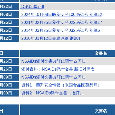
0月22日
DSU330.pdf
0月08日
2024年10月08日医薬安発1008第1号 別紙12
2月25日
2021年02月25日薬生安発0225第1号 別紙17
3月25日
2014年03月25日薬食安発0325第1号 別紙6
1月12日
2010年01月12日事務連絡 別紙4
日
文書名
0月26日
NSAIDs添付文書改訂に関する周知
0月26日
添付資料：NSAIDs添付文書 新旧対照表
3月09日
NSAIDs添付文書改訂に関する周知
3月09日
資料1：薬剤安全情報（米国食品医薬品局）
3月09日
資料2：NSAIDs添付文書（改訂）
日
文書名