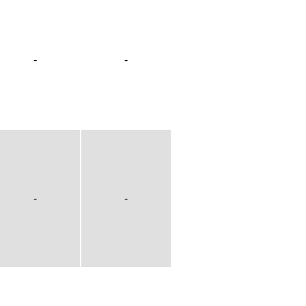
-
-
-
-