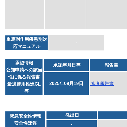
重篤副作用疾患別対
-
応マニュアル
承認情報
承認年月日等
報告書
公知申請への該当
性に係る報告書
2025年09月19日
審査報告書
最適使用推進GL
等
発出日
緊急安全性情報
安全性速報
-