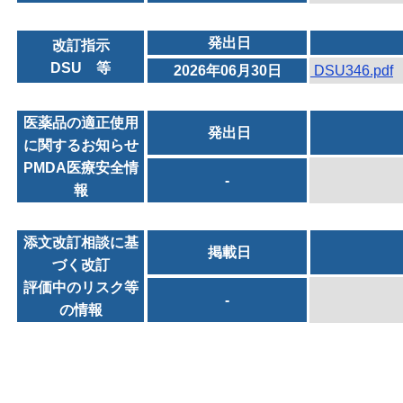
発出日
改訂指示
DSU 等
2026年06月30日
DSU346.pdf
医薬品の適正使用
発出日
に関するお知らせ
PMDA医療安全情
-
報
添文改訂相談に基
掲載日
づく改訂
評価中のリスク等
-
の情報