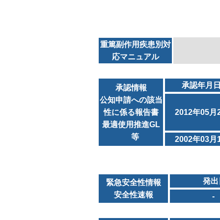
重篤副作用疾患別対
応マニュアル
承認年月
承認情報
公知申請への該当
性に係る報告書
2012年05月
最適使用推進GL
等
2002年03月
発出
緊急安全性情報
安全性速報
-