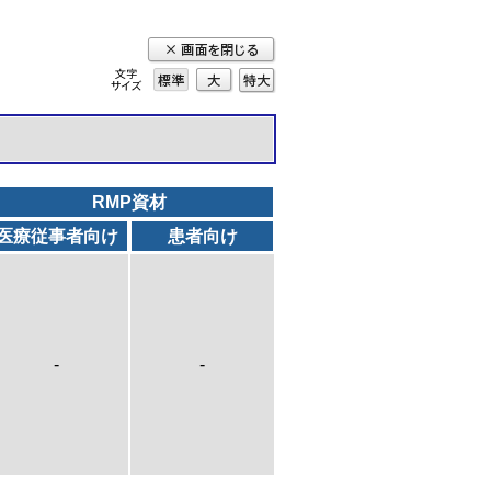
標準
大
特
大
RMP資材
医療従事者向け
患者向け
-
-