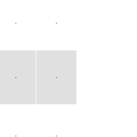
-
-
-
-
-
-