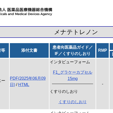
メナテトレノン
患者向医薬品ガイド／
者等
添付文書
RMP
IF／くすりのしおり
インタビューフォーム
F1_グラケーカプセル
PDF(2025年06月09
15mg
エー
-
日)
/
HTML
くすりのしおり
くすりのしおり