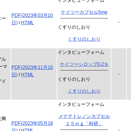
インタビューフォーム
ケイツーカプセル5mg
PDF(2023年03月10
エー
-
日)
/
HTML
くすりのしおり
くすりのしおり
インタビューフォーム
アル
ケイツーシロップ0.2％
ーマ
PDF(2023年11月10
-
日)
/
HTML
くすりのしおり
ザイ
くすりのしおり
インタビューフォーム
メナテトレノンカプセル
大興
PDF(2023年05月18
１５ｍｇ「科研」
-
日)
/
HTML