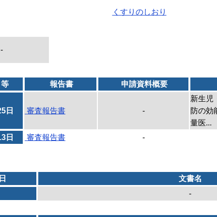
くすりのしおり
-
日等
報告書
申請資料概要
新生児
25日
審査報告書
-
防の効
量医...
13日
審査報告書
-
日
文書名
-