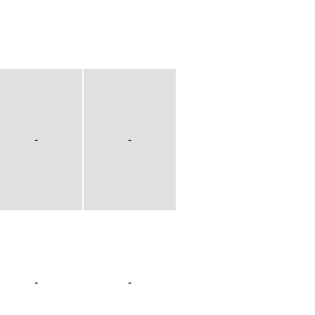
-
-
-
-