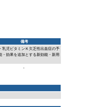
備考
・乳児ビタミンＫ欠乏性出血症の予
能・効果を追加とする新効能・新用
-