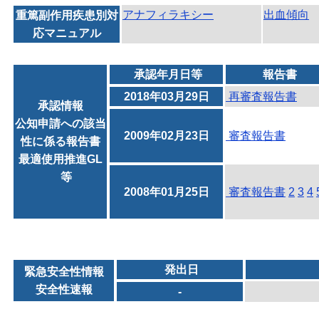
アナフィラキシー
出血傾向
重篤副作用疾患別対
応マニュアル
承認年月日等
報告書
2018年03月29日
再審査報告書
承認情報
公知申請への該当
2009年02月23日
審査報告書
性に係る報告書
最適使用推進GL
等
2008年01月25日
審査報告書
2
3
4
発出日
緊急安全性情報
安全性速報
-