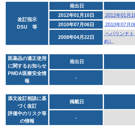
発出日
2012年01月10日
2012年01月
改訂指示
2010年07月06日
2010年07月
DSU 等
ヘパリンナト
2008年04月22日
め）
医薬品の適正使用
発出日
に関するお知らせ
PMDA医療安全情
-
報
添文改訂相談に基
掲載日
づく改訂
評価中のリスク等
-
の情報