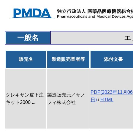
一般名
エ
販売名
製造販売業者等
添付文書
PDF(2023年11月06
クレキサン皮下注
製造販売元／サノ
日)
/
HTML
キット2000 ...
フィ株式会社