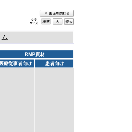
標準
大
特
大
ウム
RMP資材
医療従事者向け
患者向け
-
-