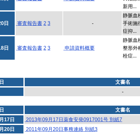
新用...
静脈血
20日
審査報告書
2
3
-
手術施
症抑...
静脈血
18日
審査報告書
2
3
申請資料概要
整形外
栓症...
日
文書名
-
日
文書名
9月17日
2013年09月17日薬食安発0917001号 別紙7
9月20日
2011年09月20日事務連絡 別紙3