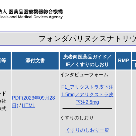
フォンダパリヌクスナトリ
患者向医薬品ガイド／
者等
添付文書
RMP
IF／くすりのしおり
インタビューフォーム
F1_アリクストラ皮下注
ンド
1.5mg／アリクストラ皮
PDF(2023年09月28
会社
下注2.5mg
-
日)
/
HTML
株式
くすりのしおり
くすりのしおり一覧