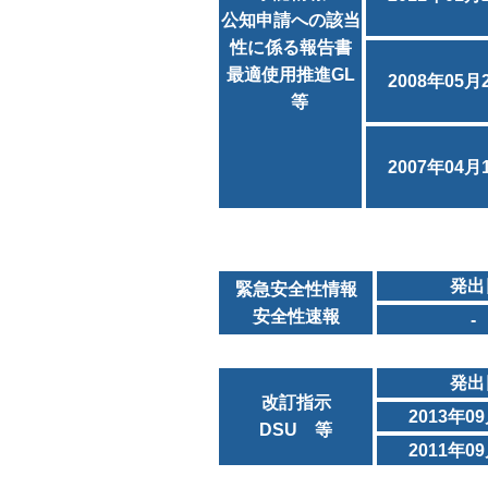
公知申請への該当
性に係る報告書
最適使用推進GL
2008年05月
等
2007年04月
発出
緊急安全性情報
安全性速報
-
発出
改訂指示
2013年0
DSU 等
2011年0