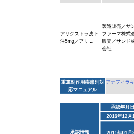
製造販売／サ
アリクストラ皮下
ファーマ株式
注5mg／アリ ...
販売／サンド
会社
アナフィラ
重篤副作用疾患別対
応マニュアル
承認年月
2016年12月
承認情報
2011年01月