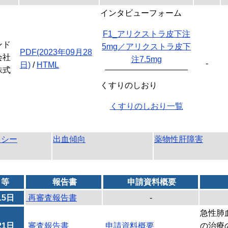
インタビューフォーム
F1_アリクストラ皮下注
ンド
5mg／アリクストラ皮下
PDF(2023年09月28
会社
注7.5mg
-
日)
/
HTML
株式
くすりのしおり
くすりのしおり一覧
キシー
出血傾向
薬物性肝障害
日等
報告書
申請資料概要
15日
再審査報告書
-
急性肺
21日
審査報告書
申請資料概要
の治療