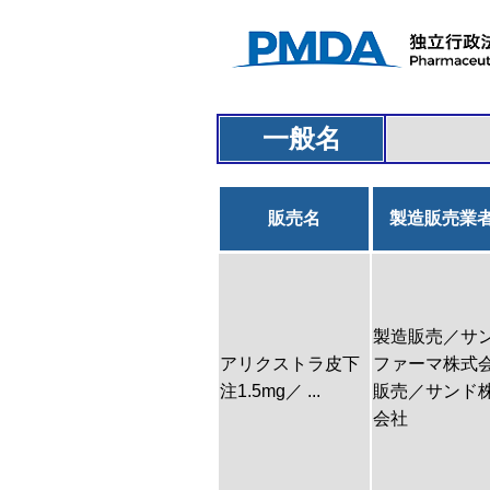
一般名
販売名
製造販売業
製造販売／サ
アリクストラ皮下
ファーマ株式
注1.5mg／ ...
販売／サンド
会社