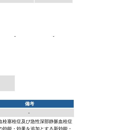
-
-
備考
-
血栓塞栓症及び急性深部静脈血栓症
の効能・効果を追加とする新効能・