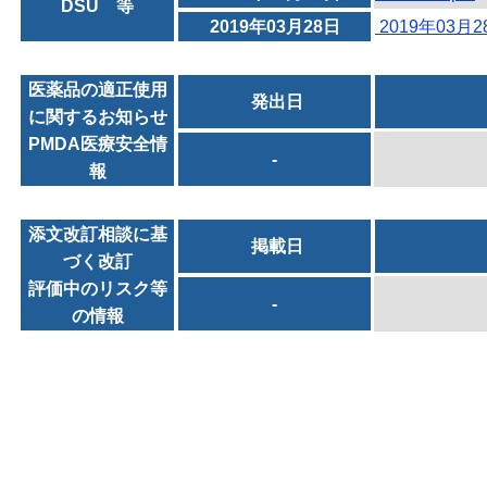
DSU 等
2019年03月28日
2019年03月
医薬品の適正使用
発出日
に関するお知らせ
PMDA医療安全情
-
報
添文改訂相談に基
掲載日
づく改訂
評価中のリスク等
-
の情報