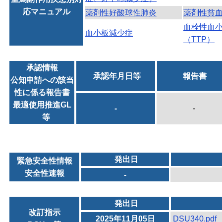
応マニュアル
薬剤性好酸球性肺炎
薬剤性貧
血栓性血
血小板減少症
（TTP）
承認情報
承認年月日等
報告書
公知申請への該当
性に係る報告書
最適使用推進GL
-
-
等
発出日
緊急安全性情報
安全性速報
-
発出日
改訂指示
2025年11月05日
DSU340.pdf