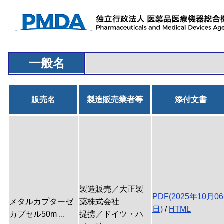
一般名
販売名
製造販売業者等
添付文書
製造販売／大正製
PDF(2025年10月06
メタルカプターゼ
薬株式会社
日)
/
HTML
カプセル50m ...
提携／ドイツ・ハ