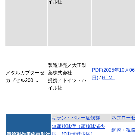
イル社
製造販売／大正製
PDF(2025年10月06
メタルカプターゼ
薬株式会社
日)
/
HTML
カプセル200 ...
提携／ドイツ・ハ
イル社
ギラン・バレー症候群
ネフロー
無顆粒球症（顆粒球減少
網膜・視
症、好中球減少症）
重篤副作用疾患別対