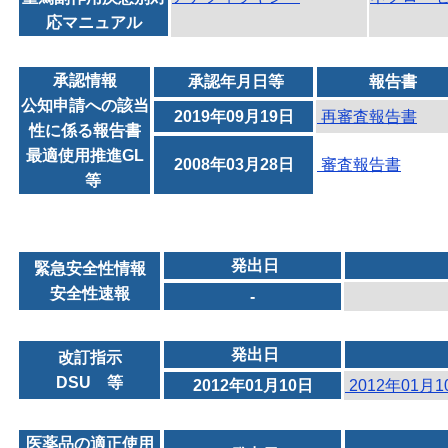
応マニュアル
承認情報
承認年月日等
報告書
公知申請への該当
2019年09月19日
再審査報告書
性に係る報告書
最適使用推進GL
2008年03月28日
審査報告書
等
発出日
緊急安全性情報
安全性速報
-
発出日
改訂指示
DSU 等
2012年01月10日
2012年01月
医薬品の適正使用