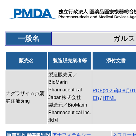
一般名
ガルス
販売名
製造販売業者等
添付文書
製造販売元／
BioMarin
Pharmaceutical
PDF(2025年08月01
ナグラザイム点滴
Japan株式会社
日)
/
HTML
静注液5mg
製造元／BioMarin
Pharmaceutical Inc.
米国
アナフィラキシー
ネフロー
重篤副作用疾患別対