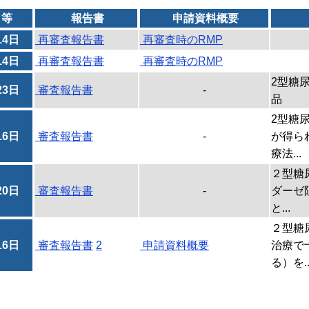
日等
報告書
申請資料概要
14日
再審査報告書
再審査時のRMP
14日
再審査報告書
再審査時のRMP
2型糖
23日
審査報告書
-
品
2型糖
16日
審査報告書
-
が得ら
療法...
２型糖
20日
審査報告書
-
ダーゼ
と...
２型糖
16日
審査報告書
2
申請資料概要
治療で
る）を..