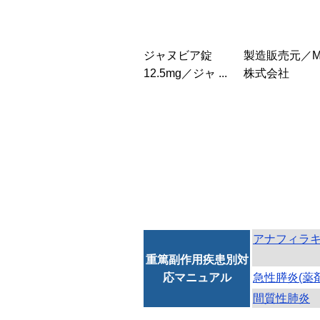
ジャヌビア錠
製造販売元／M
12.5mg／ジャ ...
株式会社
アナフィラ
重篤副作用疾患別対
応マニュアル
急性膵炎(薬
間質性肺炎