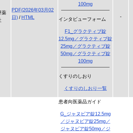
100mg
PDF(2026年03月02
野薬
-
日)
/
HTML
インタビューフォーム
社
F1_グラクティブ錠
12.5mg／グラクティブ錠
25mg／グラクティブ錠
50mg／グラクティブ錠
100mg
くすりのしおり
くすりのしおり一覧
患者向医薬品ガイド
G_ジャヌビア錠12.5mg
／ジャヌビア錠25mg／
ジャヌビア錠50mg／ジ