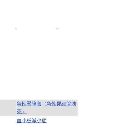
-
-
急性腎障害（急性尿細管壊
死）
血小板減少症