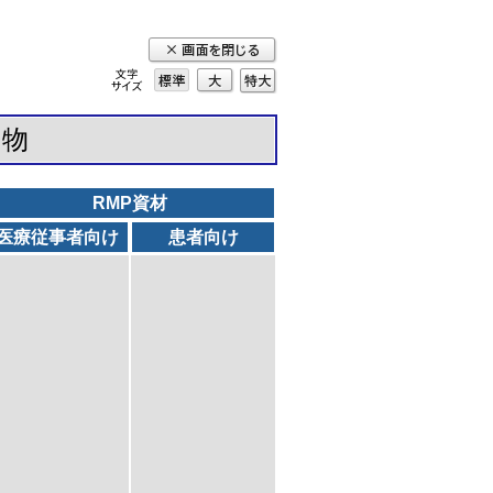
標準
大
特
大
和物
RMP資材
医療従事者向け
患者向け