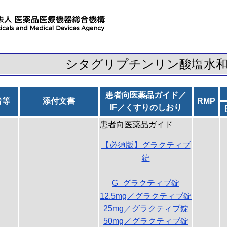
シタグリプチンリン酸塩水
患者向医薬品ガイド／
者等
添付文書
RMP
IF／くすりのしおり
患者向医薬品ガイド
【必須版】グラクティブ
錠
G_グラクティブ錠
12.5mg／グラクティブ錠
25mg／グラクティブ錠
50mg／グラクティブ錠