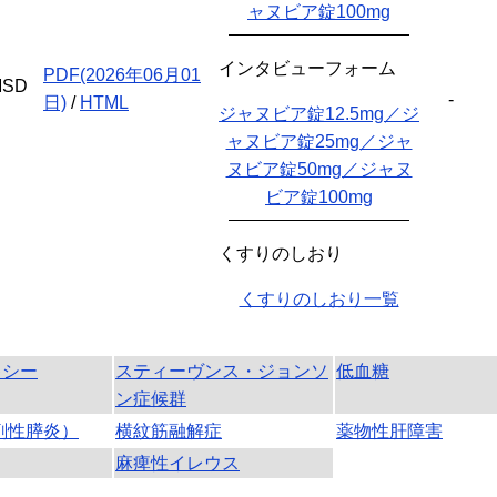
ャヌビア錠100mg
インタビューフォーム
PDF(2026年06月01
SD
-
日)
/
HTML
ジャヌビア錠12.5mg／ジ
ャヌビア錠25mg／ジャ
ヌビア錠50mg／ジャヌ
ビア錠100mg
くすりのしおり
くすりのしおり一覧
キシー
スティーヴンス・ジョンソ
低血糖
ン症候群
剤性膵炎）
横紋筋融解症
薬物性肝障害
麻痺性イレウス