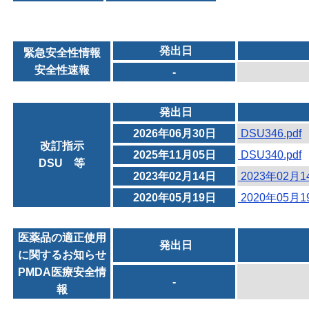
発出日
緊急安全性情報
安全性速報
-
発出日
2026年06月30日
DSU346.pdf
改訂指示
2025年11月05日
DSU340.pdf
DSU 等
2023年02月14日
2023年02月
2020年05月19日
2020年05月
医薬品の適正使用
発出日
に関するお知らせ
PMDA医療安全情
-
報