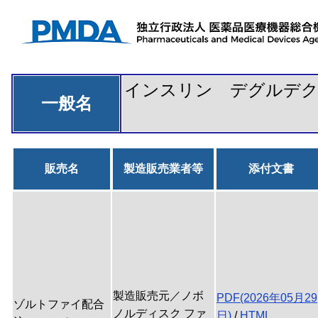
インスリン デグルデク
一般名
販売名
製造販売業者等
添付文書
製造販売元／ノボ
PDF(2026年05月29
ゾルトファイ配合
ノルディスク ファ
日)
/
HTML