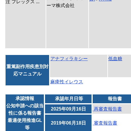
注 フレックス ...
ーマ株式会社
アナフィラキシー
低血糖
重篤副作用疾患別対
応マニュアル
麻痺性イレウス
承認情報
承認年月日等
報告書
公知申請への該当
2025年09月16日
再審査報告書
性に係る報告書
最適使用推進GL
2019年06月18日
審査報告書
等