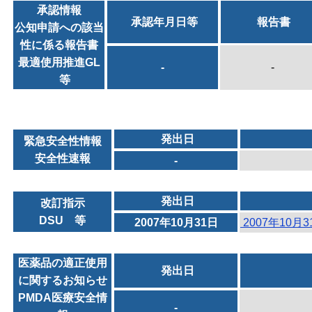
承認情報
承認年月日等
報告書
公知申請への該当
性に係る報告書
最適使用推進GL
-
-
等
発出日
緊急安全性情報
安全性速報
-
発出日
改訂指示
DSU 等
2007年10月31日
2007年10月
医薬品の適正使用
発出日
に関するお知らせ
PMDA医療安全情
-