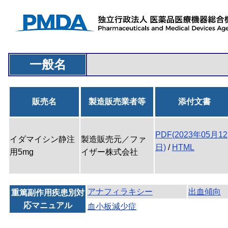
一般名
販売名
製造販売業者等
添付文書
PDF(2023年05月12
イダマイシン静注
製造販売元／ファ
日)
/
HTML
用5mg
イザー株式会社
アナフィラキシー
出血傾向
重篤副作用疾患別対
応マニュアル
血小板減少症