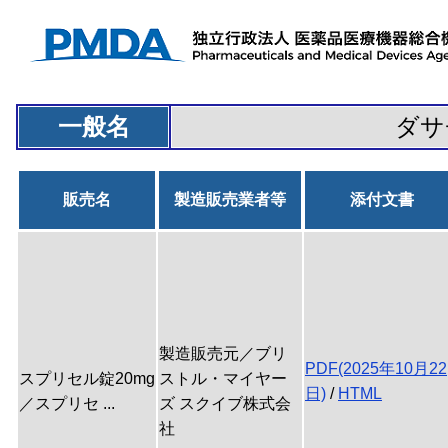
一般名
ダサ
販売名
製造販売業者等
添付文書
製造販売元／ブリ
PDF(2025年10月22
スプリセル錠20mg
ストル・マイヤー
日)
/
HTML
／スプリセ ...
ズ スクイブ株式会
社