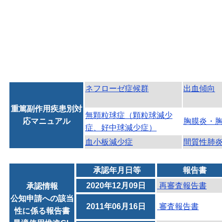
ネフローゼ症候群
出血傾向
重篤副作用疾患別対
無顆粒球症（顆粒球減少
応マニュアル
胸膜炎・
症、好中球減少症）
血小板減少症
間質性肺
承認年月日等
報告書
2020年12月09日
再審査報告書
承認情報
公知申請への該当
2011年06月16日
審査報告書
性に係る報告書