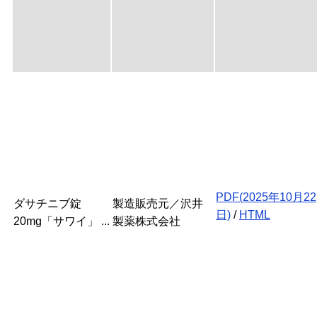
PDF(2025年10月22
ダサチニブ錠
製造販売元／沢井
日)
/
HTML
20mg「サワイ」 ...
製薬株式会社