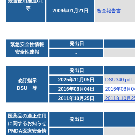
最適使用推進GL
等
2009年01月21日
審査報告書
発出日
緊急安全性情報
安全性速報
-
発出日
2025年11月05日
DSU340.pdf
改訂指示
DSU 等
2016年08月04日
2016年08月
2011年10月25日
2011年10月
医薬品の適正使用
発出日
に関するお知らせ
PMDA医療安全情