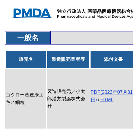
一般名
販売名
製造販売業者等
添付文書
製造販売元／小太
PDF(2023年07月31
コタロー黄連湯エ
郎漢方製薬株式会
日)
/
HTML
キス細粒
社