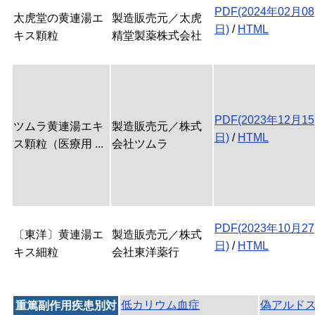
PDF(2024年02月08
太虎堂の黄連湯エ
製造販売元／太虎
日)
/
HTML
キス顆粒
精堂製薬株式会社
PDF(2023年12月15
ツムラ黄連湯エキ
製造販売元／株式
日)
/
HTML
ス顆粒（医療用 ...
会社ツムラ
PDF(2023年10月27
〔東洋〕黄連湯エ
製造販売元／株式
日)
/
HTML
キス細粒
会社東洋薬行
低カリウム血症
偽アルド
重篤副作用疾患別対