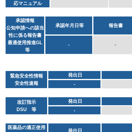
応マニュアル
承認情報
承認年月日等
報告書
公知申請への該当
性に係る報告書
最適使用推進GL
-
-
等
発出日
緊急安全性情報
安全性速報
-
発出日
改訂指示
DSU 等
-
医薬品の適正使用
発出日