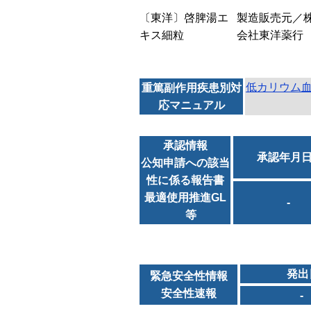
〔東洋〕啓脾湯エ
製造販売元／
キス細粒
会社東洋薬行
低カリウム
重篤副作用疾患別対
応マニュアル
承認情報
承認年月
公知申請への該当
性に係る報告書
最適使用推進GL
-
等
発出
緊急安全性情報
安全性速報
-