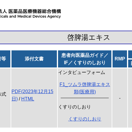
啓脾湯エキス
患者向医薬品ガイド／
者等
添付文書
RMP
IF／くすりのしおり
インタビューフォーム
F1_ツムラ啓脾湯エキス
PDF(2023年12月15
顆(医療用)
株式
-
日)
/
HTML
くすりのしおり
くすりのしおり