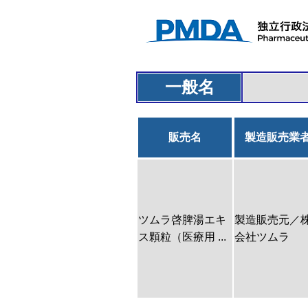
一般名
販売名
製造販売業
ツムラ啓脾湯エキ
製造販売元／
ス顆粒（医療用 ...
会社ツムラ