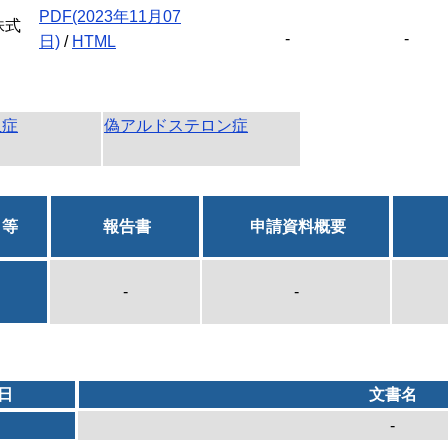
PDF(2023年11月07
株式
-
-
日)
/
HTML
血症
偽アルドステロン症
日等
報告書
申請資料概要
-
-
日
文書名
-