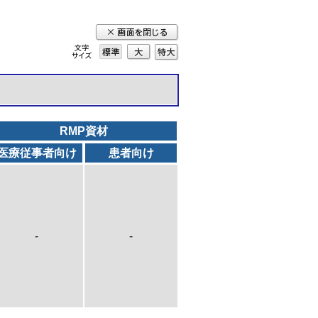
標準
大
特
大
RMP資材
医療従事者向け
患者向け
-
-