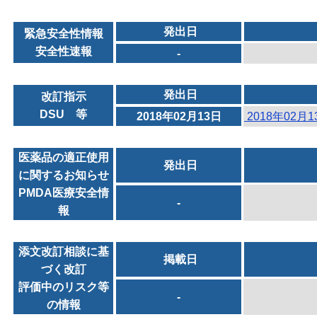
発出日
緊急安全性情報
安全性速報
-
発出日
改訂指示
DSU 等
2018年02月13日
2018年02月
医薬品の適正使用
発出日
に関するお知らせ
PMDA医療安全情
-
報
添文改訂相談に基
掲載日
づく改訂
評価中のリスク等
-
の情報