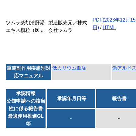
PDF(2023年12月15
ツムラ柴胡清肝湯
製造販売元／株式
日)
/
HTML
エキス顆粒（医 ...
会社ツムラ
低カリウム血症
偽アルド
重篤副作用疾患別対
応マニュアル
承認情報
承認年月日等
報告書
公知申請への該当
性に係る報告書
最適使用推進GL
-
-
等