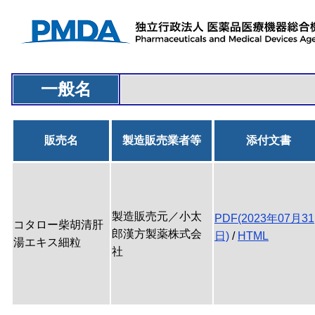
一般名
販売名
製造販売業者等
添付文書
製造販売元／小太
PDF(2023年07月31
コタロー柴胡清肝
郎漢方製薬株式会
日)
/
HTML
湯エキス細粒
社