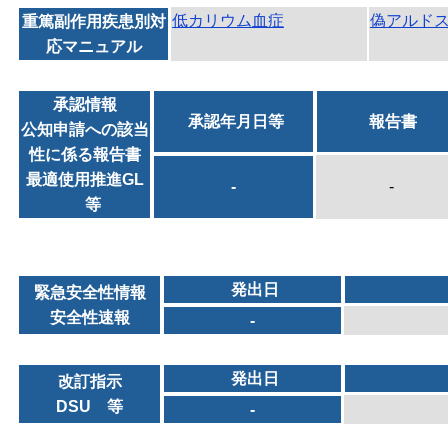
低カリウム血症
偽アルド
重篤副作用疾患別対
応マニュアル
承認情報
承認年月日等
報告書
公知申請への該当
性に係る報告書
最適使用推進GL
-
-
等
発出日
緊急安全性情報
安全性速報
-
発出日
改訂指示
DSU 等
-