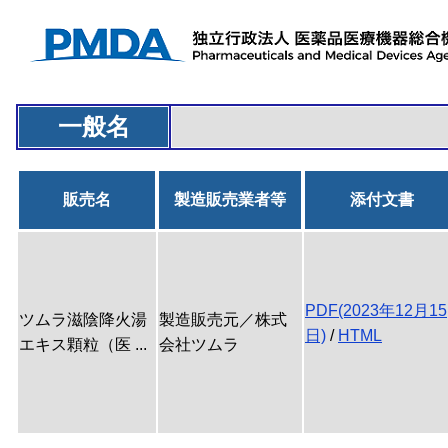
一般名
販売名
製造販売業者等
添付文書
PDF(2023年12月15
ツムラ滋陰降火湯
製造販売元／株式
日)
/
HTML
エキス顆粒（医 ...
会社ツムラ