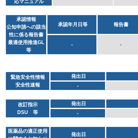
応マニュアル
承認情報
承認年月日等
報告書
公知申請への該当
性に係る報告書
最適使用推進GL
-
-
等
発出日
緊急安全性情報
安全性速報
-
発出日
改訂指示
DSU 等
-
医薬品の適正使用
発出日