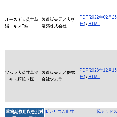
PDF(2022年02月25
オースギ大黄甘草
製造販売元／大杉
日)
/
HTML
湯エキスT錠
製薬株式会社
PDF(2023年12月15
ツムラ大黄甘草湯
製造販売元／株式
日)
/
HTML
エキス顆粒（医 ...
会社ツムラ
低カリウム血症
偽アルド
重篤副作用疾患別対