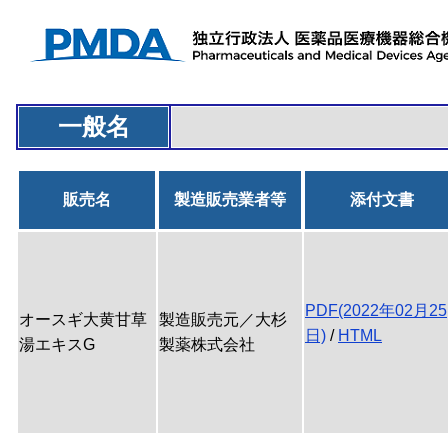
一般名
販売名
製造販売業者等
添付文書
PDF(2022年02月25
オースギ大黄甘草
製造販売元／大杉
日)
/
HTML
湯エキスG
製薬株式会社